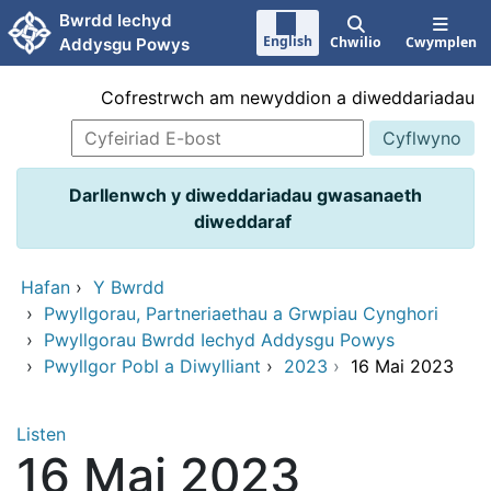
Neidio i'r prif gynnwy
Bwrdd Iechyd
English
Chwilio
Cwymplen
Addysgu Powys
Cofrestrwch am newyddion a diweddariadau
Darllenwch y diweddariadau gwasanaeth
diweddaraf
Hafan
›
Y Bwrdd
›
Pwyllgorau, Partneriaethau a Grwpiau Cynghori
›
Pwyllgorau Bwrdd Iechyd Addysgu Powys
›
Pwyllgor Pobl a Diwylliant
›
2023
›
16 Mai 2023
Listen
16 Mai 2023