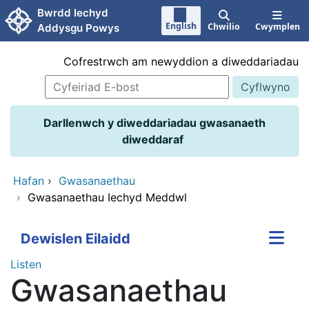
Neidio i'r prif gynnwy
Bwrdd Iechyd
English
Chwilio
Cwymplen
Addysgu Powys
Cofrestrwch am newyddion a diweddariadau
Darllenwch y diweddariadau gwasanaeth
diweddaraf
Hafan
›
Gwasanaethau
›
Gwasanaethau Iechyd Meddwl
Dewislen Eilaidd
Listen
Gwasanaethau