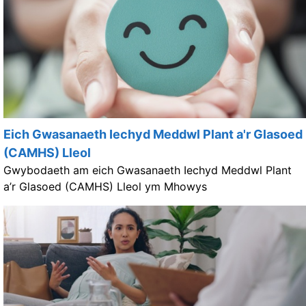
Eich Gwasanaeth Iechyd Meddwl Plant a'r Glasoed
(CAMHS) Lleol
Gwybodaeth am eich Gwasanaeth Iechyd Meddwl Plant
a’r Glasoed (CAMHS) Lleol ym Mhowys