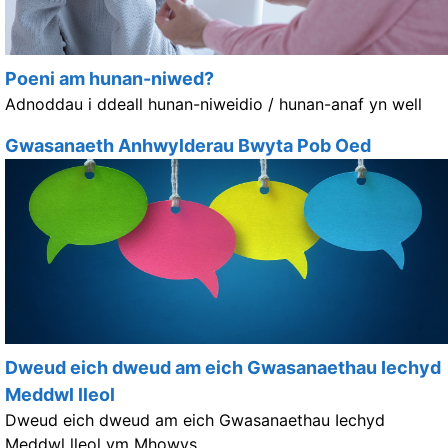
Poeni am hunan-niwed?
Adnoddau i ddeall hunan-niweidio / hunan-anaf yn well
Gwasanaeth Anhwylderau Bwyta Pob Oed
Dweud eich dweud am eich Gwasanaethau Iechyd
Meddwl lleol
Dweud eich dweud am eich Gwasanaethau Iechyd
Meddwl lleol ym Mhowys