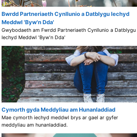
Bwrdd Partneriaeth Cynllunio a Datblygu Iechyd
Meddwl 'Byw'n Dda'
Gwybodaeth am Fwrdd Partneriaeth Cynllunio a Datblygu
Iechyd Meddwl 'Byw'n Dda'
Cymorth gyda Meddyliau am Hunanladdiad
Mae cymorth iechyd meddwl brys ar gael ar gyfer
meddyliau am hunanladdiad.