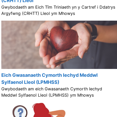
(CRHTT) Lleol
Gwybodaeth am Eich Tîm Triniaeth yn y Cartref i Ddatrys
Argyfwng (CRHTT) Lleol ym Mhowys
Eich Gwasanaeth Cymorth Iechyd Meddwl
Sylfaenol Lleol (LPMHSS)
Gwybodaeth am eich Gwasanaeth Cymorth Iechyd
Meddwl Sylfaenol Lleol (LPMHSS) ym Mhowys