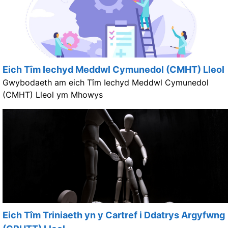
Eich Tîm Iechyd Meddwl Cymunedol (CMHT) Lleol
Gwybodaeth am eich Tîm Iechyd Meddwl Cymunedol
(CMHT) Lleol ym Mhowys
Eich Tîm Triniaeth yn y Cartref i Ddatrys Argyfwng