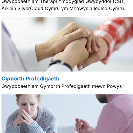
Gwybodaeth am Therapi Ymddygiad Gwybyddol (CBT)
Ar-lein SilverCloud Cymru ym Mhowys a ledled Cymru.
Cymorth Profedigaeth
Gwybodaeth am Gymorth Profedigaeth mewn Powys