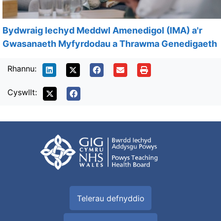
Bydwraig Iechyd Meddwl Amenedigol (IMA) a'r
Gwasanaeth Myfyrdodau a Thrawma Genedigaeth
Rhannu:
Cyswllt:
Telerau defnyddio