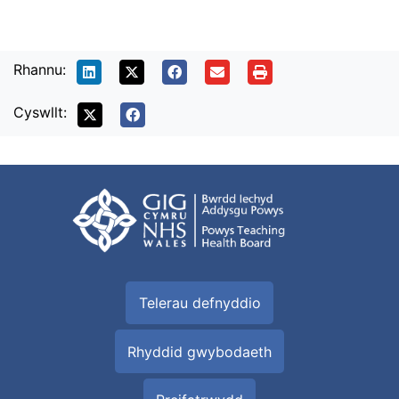
Rhannu:
Cyswllt:
Telerau defnyddio
Rhyddid gwybodaeth