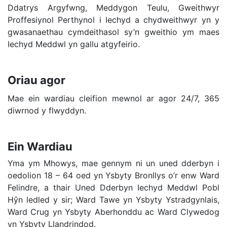
Ddatrys Argyfwng, Meddygon Teulu, Gweithwyr
Proffesiynol Perthynol i Iechyd a chydweithwyr yn y
gwasanaethau cymdeithasol sy’n gweithio ym maes
Iechyd Meddwl yn gallu atgyfeirio.
Oriau agor
Mae ein wardiau cleifion mewnol ar agor 24/7, 365
diwrnod y flwyddyn.
Ein Wardiau
Yma ym Mhowys, mae gennym ni un uned dderbyn i
oedolion 18 – 64 oed yn Ysbyty Bronllys o’r enw Ward
Felindre, a thair Uned Dderbyn Iechyd Meddwl Pobl
Hŷn ledled y sir; Ward Tawe yn Ysbyty Ystradgynlais,
Ward Crug yn Ysbyty Aberhonddu ac Ward Clywedog
yn Ysbyty Llandrindod.