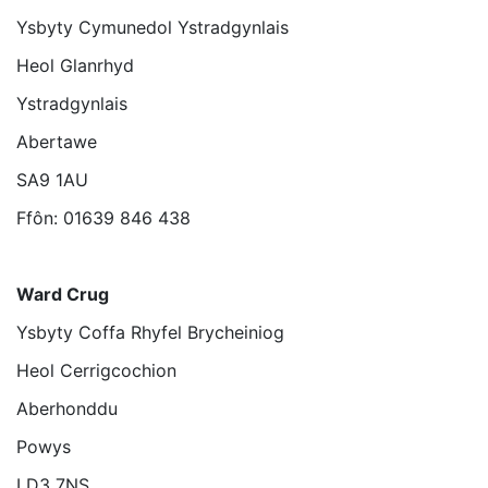
Ysbyty Cymunedol Ystradgynlais
Heol Glanrhyd
Ystradgynlais
Abertawe
SA9 1AU
Ffôn: 01639 846 438
Ward Crug
Ysbyty Coffa Rhyfel Brycheiniog
Heol Cerrigcochion
Aberhonddu
Powys
LD3 7NS