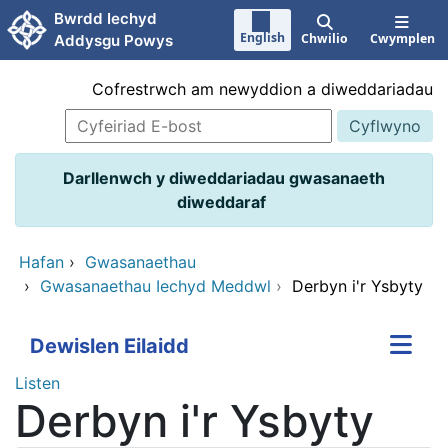
Neidio i'r prif gynnwy
Bwrdd Iechyd
English
Chwilio
Cwymplen
Addysgu Powys
Cofrestrwch am newyddion a diweddariadau
Darllenwch y diweddariadau gwasanaeth
diweddaraf
Hafan
›
Gwasanaethau
›
Gwasanaethau Iechyd Meddwl
›
Derbyn i'r Ysbyty
Dewislen Eilaidd
Listen
Derbyn i'r Ysbyty