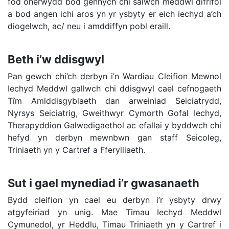
fod oherwydd bod gennych chi salwch meddwl difrifol
a bod angen ichi aros yn yr ysbyty er eich iechyd a’ch
diogelwch, ac/ neu i amddiffyn pobl eraill.
Beth i’w ddisgwyl
Pan gewch chi’ch derbyn i’n Wardiau Cleifion Mewnol
Iechyd Meddwl gallwch chi ddisgwyl cael cefnogaeth
Tîm Amlddisgyblaeth dan arweiniad Seiciatrydd,
Nyrsys Seiciatrig, Gweithwyr Cymorth Gofal Iechyd,
Therapyddion Galwedigaethol ac efallai y byddwch chi
hefyd yn derbyn mewnbwn gan staff Seicoleg,
Triniaeth yn y Cartref a Fferylliaeth.
Sut i gael mynediad i’r gwasanaeth
Bydd cleifion yn cael eu derbyn i’r ysbyty drwy
atgyfeiriad yn unig. Mae Timau Iechyd Meddwl
Cymunedol, yr Heddlu, Timau Triniaeth yn y Cartref i