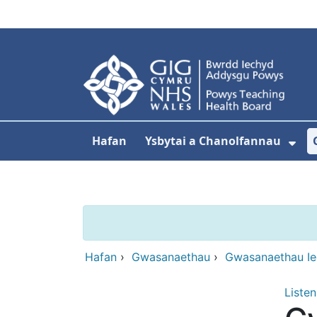
Neidio i'r prif gynnwy
Hafan
Ysbytai a Chanolfannau
Dan
Hafan
›
Gwasanaethau
›
Gwasanaethau I
Listen