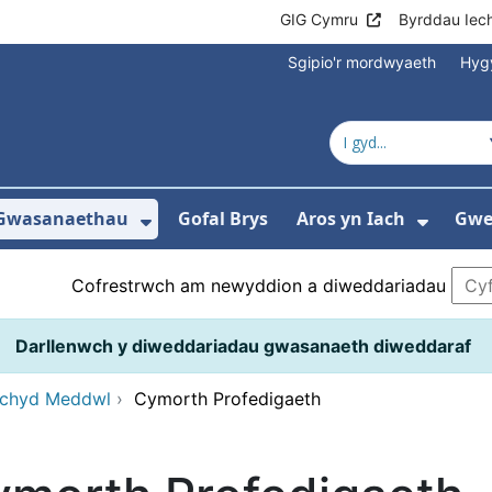
GIG Cymru
Byrddau Iec
Sgipio'r mordwyaeth
Hyg
Gwasanaethau
Gofal Brys
Aros yn Iach
Gwei
gos isddewislen ar gyfer Ysbytai a Chanolf
Dangos isddewislen ar gyfer 
Dangos
Cofrestrwch am newyddion a diweddariadau
Darllenwch y diweddariadau gwasanaeth diweddaraf
echyd Meddwl
›
Cymorth Profedigaeth