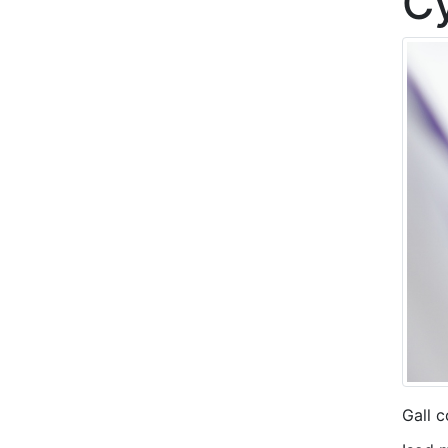
C
Gall c