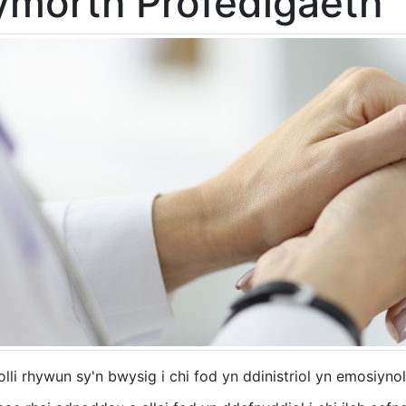
ymorth Profedigaeth
olli rhywun sy'n bwysig i chi fod yn ddinistriol yn emosiynol