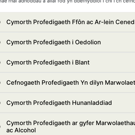
ae rhai adnoddau a allai fod yn ddefnyddiol i chi i'ch cef
Cymorth Profedigaeth Ffôn ac Ar-lein Cened
Cymorth Profedigaeth i Oedolion
Cymorth Profedigaeth i Blant
Cefnogaeth Profedigaeth Yn dilyn Marwolaet
Cymorth Profedigaeth Hunanladdiad
Cymorth Profedigaeth ar gyfer Marwolaethau 
ac Alcohol