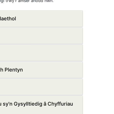
nogi trwy'r amser anodd hwn.
laethol
h Plentyn
sy'n Gysylltiedig â Chyffuriau