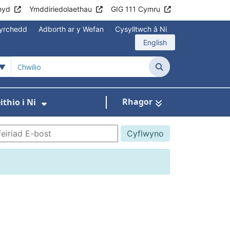
hyd
Ymddiriedolaethau
GIG 111 Cymru
yrchedd
Adborth ar y Wefan
Cysylltwch â Ni
English
Chwilio
Rhagor
thio i Ni
annau
Gwasanaethau
 isddewislen ar gyfer Aros yn Iach
Dangos isddewislen ar gyfer Gweith