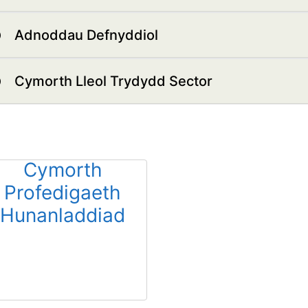
Adnoddau Defnyddiol
Cymorth Lleol Trydydd Sector
Cymorth
Profedigaeth
Hunanladdiad
Yn yr adran hon fe
welwch wybodaeth a
chymorth i bobl sydd
mewn…