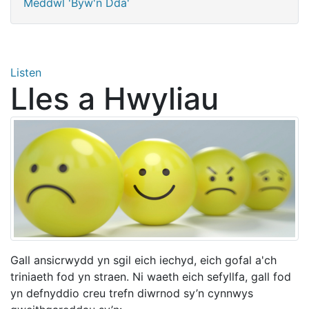
Meddwl 'Byw'n Dda'
Listen
Lles a Hwyliau
Gall ansicrwydd yn sgil eich iechyd, eich gofal a'ch
triniaeth fod yn straen. Ni waeth eich sefyllfa, gall fod
yn defnyddio creu trefn diwrnod sy’n cynnwys