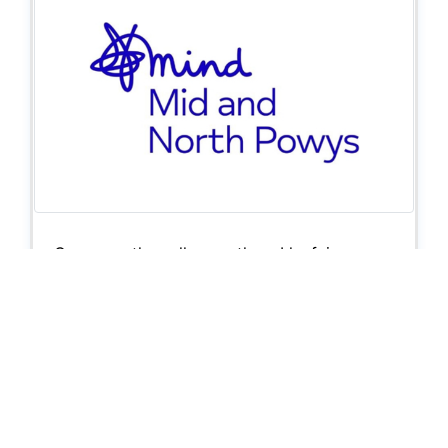
Gwasanaethau allgymorth yn Llanfair-ym-
Muallt, Trefyclo, Rhaeadr Gwy a Llanandras.
Maen nhw hefyd yn rhedeg Caffi'r
Celfyddydau a Gwasanaeth Cymorth Adfer
Un-i-Un.