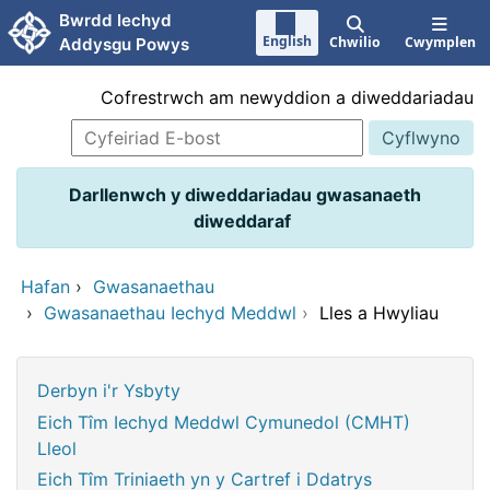
Neidio i'r prif gynnwy
Bwrdd Iechyd
English
Chwilio
Cwymplen
Addysgu Powys
Cofrestrwch am newyddion a diweddariadau
Darllenwch y diweddariadau gwasanaeth
diweddaraf
Hafan
›
Gwasanaethau
›
Gwasanaethau Iechyd Meddwl
›
Lles a Hwyliau
Derbyn i'r Ysbyty
Eich Tîm Iechyd Meddwl Cymunedol (CMHT)
Lleol
Eich Tîm Triniaeth yn y Cartref i Ddatrys