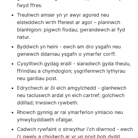
fwyd ffres.
Treuliwch amser yn yr awyr agored neu
eisteddwch wrth ffenest ar agor – plannwch
blanhigion: pigwch flodau; gwrandewch ar fyd
natur.
Byddwch yn heini - ewch am dro ysgafn neu
gwnewch ddarnau ysgafn o ymarfer corff.
Cysylltwch gydag eraill - siaradwch gyda theulu,
ffrindiau a chymdogion; ysgrifennwch lythyrau
neu gardiau post.
Edrychwch ar ôl eich amgylchedd - glanhewch
neu tacluswch ardal yn eich cartref; golchwch
ddillad; trwsiwch rywbeth.
Rhowch gynnig ar rai ymarferion ymlacio neu
ymwybyddiaeth ofalgar.
Cadwch rywfaint o strwythur i'ch diwrnod - ewch
i'r gwely a chodwch ar yr un pryd bob dydd.