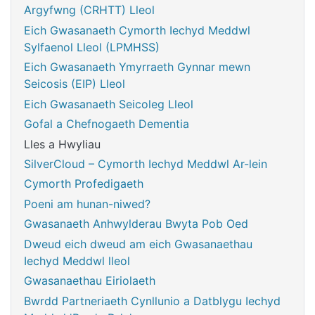
Argyfwng (CRHTT) Lleol
Eich Gwasanaeth Cymorth Iechyd Meddwl
Sylfaenol Lleol (LPMHSS)
Eich Gwasanaeth Ymyrraeth Gynnar mewn
Seicosis (EIP) Lleol
Eich Gwasanaeth Seicoleg Lleol
Gofal a Chefnogaeth Dementia
Lles a Hwyliau
SilverCloud – Cymorth Iechyd Meddwl Ar-lein
Cymorth Profedigaeth
Poeni am hunan-niwed?
Gwasanaeth Anhwylderau Bwyta Pob Oed
Dweud eich dweud am eich Gwasanaethau
Iechyd Meddwl lleol
Gwasanaethau Eiriolaeth
Bwrdd Partneriaeth Cynllunio a Datblygu Iechyd