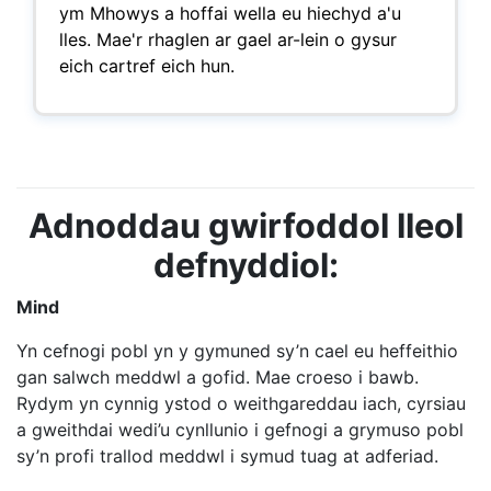
ym Mhowys a hoffai wella eu hiechyd a'u
lles. Mae'r rhaglen ar gael ar-lein o gysur
eich cartref eich hun.
Adnoddau gwirfoddol lleol
defnyddiol:
Mind
Yn cefnogi pobl yn y gymuned sy’n cael eu heffeithio
gan salwch meddwl a gofid. Mae croeso i bawb.
Rydym yn cynnig ystod o weithgareddau iach, cyrsiau
a gweithdai wedi’u cynllunio i gefnogi a grymuso pobl
sy’n profi trallod meddwl i symud tuag at adferiad.