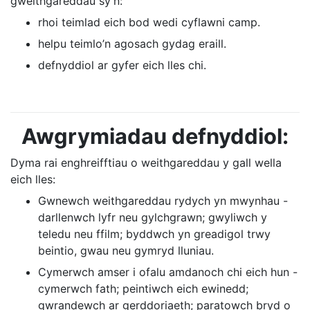
gweithgareddau sy’n:
rhoi teimlad eich bod wedi cyflawni camp.
helpu teimlo’n agosach gydag eraill.
defnyddiol ar gyfer eich lles chi.
Awgrymiadau defnyddiol:
Dyma rai enghreifftiau o weithgareddau y gall wella
eich lles:
Gwnewch weithgareddau rydych yn mwynhau -
darllenwch lyfr neu gylchgrawn; gwyliwch y
teledu neu ffilm; byddwch yn greadigol trwy
beintio, gwau neu gymryd lluniau.
Cymerwch amser i ofalu amdanoch chi eich hun -
cymerwch fath; peintiwch eich ewinedd;
gwrandewch ar gerddoriaeth; paratowch bryd o