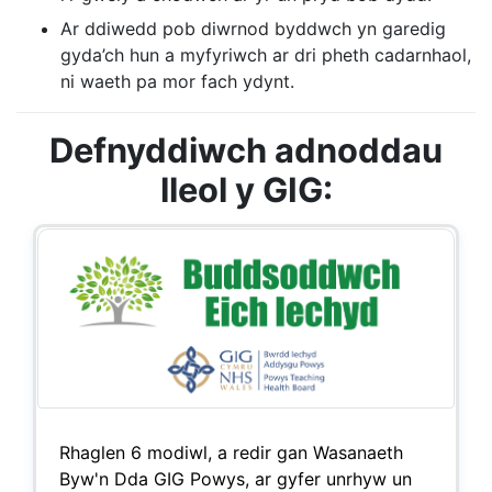
Ar ddiwedd pob diwrnod byddwch yn garedig
gyda’ch hun a myfyriwch ar dri pheth cadarnhaol,
ni waeth pa mor fach ydynt.
Defnyddiwch adnoddau
lleol y GIG:
Rhaglen 6 modiwl, a redir gan Wasanaeth
Byw'n Dda GIG Powys, ar gyfer unrhyw un