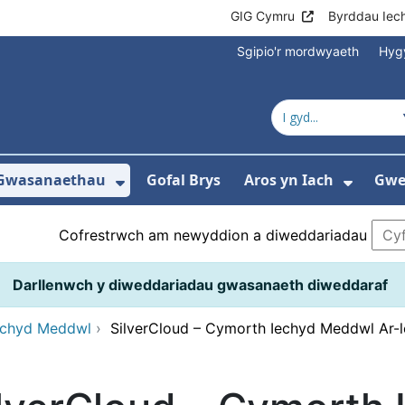
GIG Cymru
Byrddau Iec
Sgipio'r mordwyaeth
Hyg
Gwasanaethau
Gofal Brys
Aros yn Iach
Gwei
gos isddewislen ar gyfer Ysbytai a Chanolf
Dangos isddewislen ar gyfer 
Dangos
Cofrestrwch am newyddion a diweddariadau
Darllenwch y diweddariadau gwasanaeth diweddaraf
echyd Meddwl
›
SilverCloud – Cymorth Iechyd Meddwl Ar-l