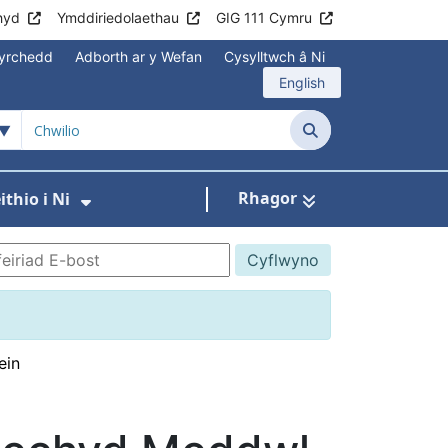
hyd
Ymddiriedolaethau
GIG 111 Cymru
yrchedd
Adborth ar y Wefan
Cysylltwch â Ni
English
Chwilio
Rhagor
thio i Ni
annau
Gwasanaethau
 isddewislen ar gyfer Aros yn Iach
Dangos isddewislen ar gyfer Gweith
ein