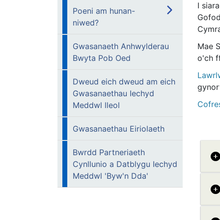
I sia
Poeni am hunan-
Gofod
niwed?
Cymra
Mae Si
Gwasanaeth Anhwylderau
o'ch f
Bwyta Pob Oed
Lawrl
Dweud eich dweud am eich
gynor
Gwasanaethau Iechyd
Cofre
Meddwl lleol
Gwasanaethau Eiriolaeth
Bwrdd Partneriaeth
Cynllunio a Datblygu Iechyd
Meddwl 'Byw'n Dda'