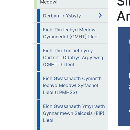
Si
Meddwl
Ar
Derbyn i'r Ysbyty
Eich Tîm Iechyd Meddwl
Cymunedol (CMHT) Lleol
Eich Tîm Triniaeth yn y
Cartref i Ddatrys Argyfwng
(CRHTT) Lleol
Eich Gwasanaeth Cymorth
Iechyd Meddwl Sylfaenol
Lleol (LPMHSS)
Eich Gwasanaeth Ymyrraeth
Gynnar mewn Seicosis (EIP)
Lleol