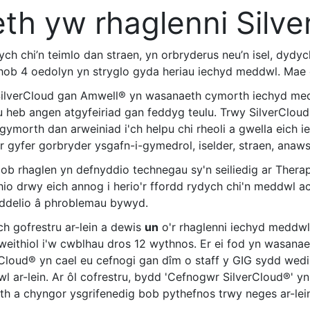
th yw rhaglenni Silve
ch chi’n teimlo dan straen, yn orbryderus neu’n isel, dydyc
ob 4 oedolyn yn stryglo gyda heriau iechyd meddwl. Mae c
ilverCloud gan Amwell
® yn wasanaeth cymorth iechyd med
 heb angen atgyfeiriad gan feddyg teulu. Trwy SilverCloud
gymorth dan arweiniad i'ch helpu chi rheoli a gwella eich 
ar gyfer gorbryder ysgafn-i-gymedrol, iselder, straen, ana
ob rhaglen yn defnyddio technegau sy'n seiliedig ar
Thera
hio drwy eich annog i herio'r ffordd rydych chi'n meddwl 
i ddelio â phroblemau bywyd.
ch gofrestru ar-lein a dewis
un
o'r rhaglenni iechyd meddwl 
weithiol i'w cwblhau dros 12 wythnos.
Er ei fod yn wasanae
rCloud® yn cael eu cefnogi gan dîm o staff y GIG sydd wedi
l ar-lein. Ar ôl cofrestru, bydd 'Cefnogwr SilverCloud®' y
th a chyngor ysgrifenedig bob pythefnos trwy neges ar-lei