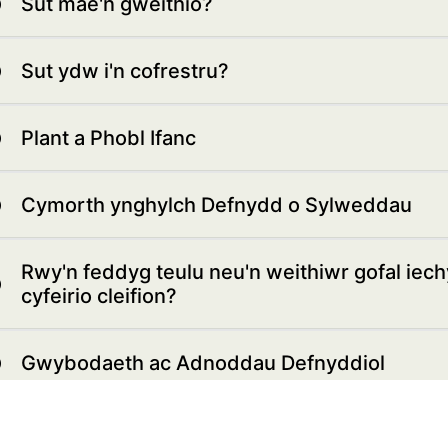
Sut mae'n gweithio?
Sut ydw i'n cofrestru?
Plant a Phobl Ifanc
Cymorth ynghylch Defnydd o Sylweddau
Rwy'n feddyg teulu neu'n weithiwr gofal iech
cyfeirio cleifion?
Gwybodaeth ac Adnoddau Defnyddiol
Gwerthusiad annibynnol o'r gwasanaeth