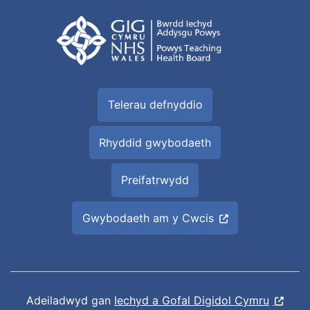
Telerau defnyddio
Rhyddid gwybodaeth
Preifatrwydd
Gwybodaeth am y Cwcis
Adeiladwyd gan
Iechyd a Gofal Digidol Cymru