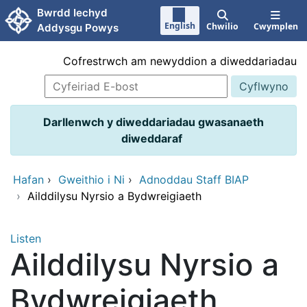
Neidio i'r prif gynnwy
Bwrdd Iechyd
English
Chwilio
Cwymplen
Addysgu Powys
Cofrestrwch am newyddion a diweddariadau
Darllenwch y diweddariadau gwasanaeth
diweddaraf
Hafan
›
Gweithio i Ni
›
Adnoddau Staff BIAP
›
Ailddilysu Nyrsio a Bydwreigiaeth
Listen
Ailddilysu Nyrsio a
Bydwreigiaeth