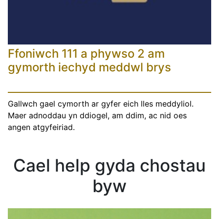
Ffoniwch 111 a phywso 2 am
gymorth iechyd meddwl brys
Gallwch gael cymorth ar gyfer eich lles meddyliol.
Maer adnoddau yn ddiogel, am ddim, ac nid oes
angen atgyfeiriad.
Cael help gyda chostau
byw