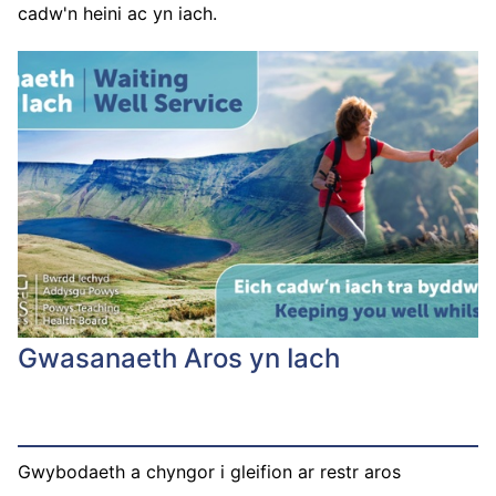
cadw'n heini ac yn iach.
Gwasanaeth Aros yn Iach
Gwybodaeth a chyngor i gleifion ar restr aros