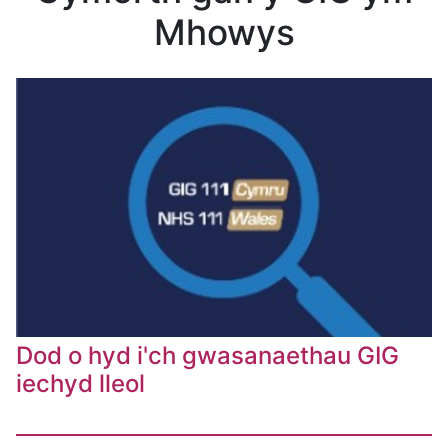
Mhowys
Dod o hyd i'ch gwasanaethau GIG
iechyd lleol