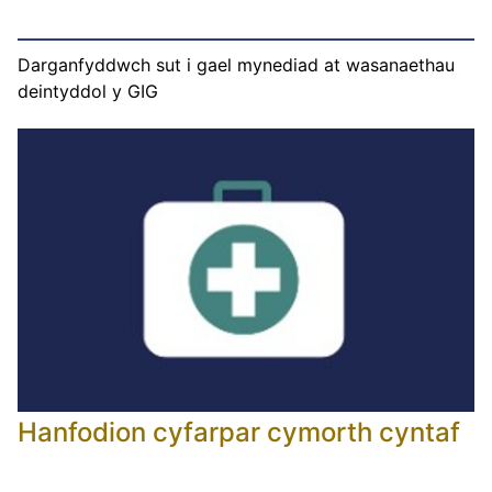
Darganfyddwch sut i gael mynediad at wasanaethau
deintyddol y GIG
Hanfodion cyfarpar cymorth cyntaf