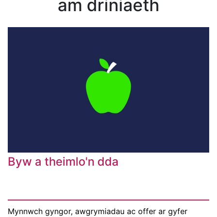
am driniaeth
Byw a theimlo'n dda
Mynnwch gyngor, awgrymiadau ac offer ar gyfer