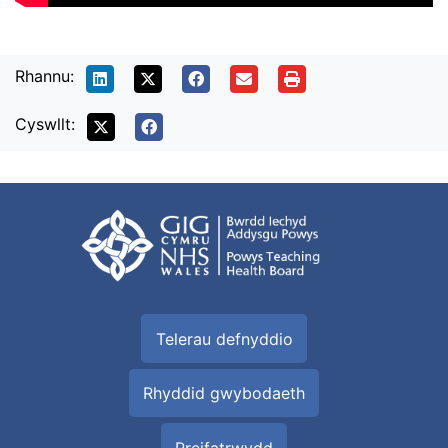
Rhannu:
Cyswllt:
Telerau defnyddio
Rhyddid gwybodaeth
Preifatrwydd