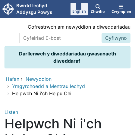
Neidio i'r prif gynnwy
Bwrdd Iechyd
English
Chwilio
Cwymplen
Addysgu Powys
Cofrestrwch am newyddion a diweddariadau
Darllenwch y diweddariadau gwasanaeth
diweddaraf
Hafan
›
Newyddion
›
Ymgyrchoedd a Mentrau Iechyd
›
Helpwch Ni i'ch Helpu Chi
Listen
Helpwch Ni i'ch