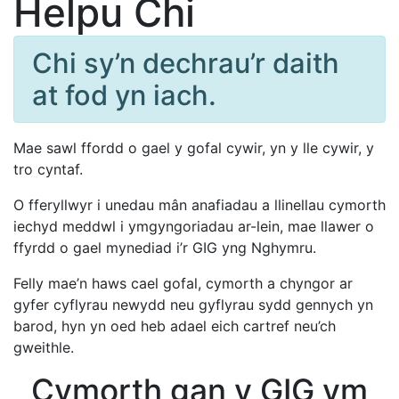
Helpu Chi
Chi sy’n dechrau’r daith
at fod yn iach.
Mae sawl ffordd o gael y gofal cywir, yn y lle cywir, y
tro cyntaf.
O fferyllwyr i unedau mân anafiadau a llinellau cymorth
iechyd meddwl i ymgyngoriadau ar-lein, mae llawer o
ffyrdd o gael mynediad i’r GIG yng Nghymru.
Felly mae’n haws cael gofal, cymorth a chyngor ar
gyfer cyflyrau newydd neu gyflyrau sydd gennych yn
barod, hyn yn oed heb adael eich cartref neu’ch
gweithle.
Cymorth gan y GIG ym