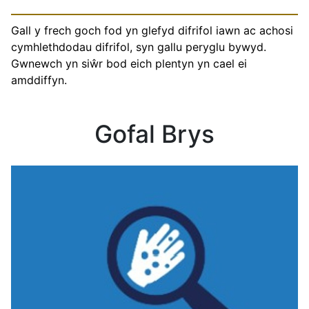
Gall y frech goch fod yn glefyd difrifol iawn ac achosi
cymhlethdodau difrifol, syn gallu peryglu bywyd.
Gwnewch yn siŵr bod eich plentyn yn cael ei
amddiffyn.
Gofal Brys