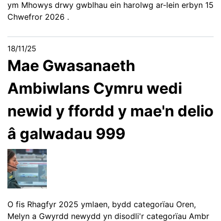
ym Mhowys drwy
gwblhau ein harolwg ar-lein erbyn 15
Chwefror 2026
.
18/11/25
Mae Gwasanaeth
Ambiwlans Cymru wedi
newid y ffordd y mae'n delio
â galwadau 999
O fis Rhagfyr 2025 ymlaen, bydd categorïau Oren,
Melyn a Gwyrdd newydd yn disodli'r categorïau Ambr