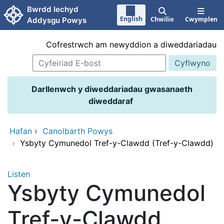
Neidio i'r prif gynnwy
Bwrdd Iechyd
English
Chwilio
Cwymplen
Addysgu Powys
Cofrestrwch am newyddion a diweddariadau
Darllenwch y diweddariadau gwasanaeth
diweddaraf
Hafan
›
Canolbarth Powys
›
Ysbyty Cymunedol Tref-y-Clawdd (Tref-y-Clawdd)
Listen
Ysbyty Cymunedol
Tref-y-Clawdd