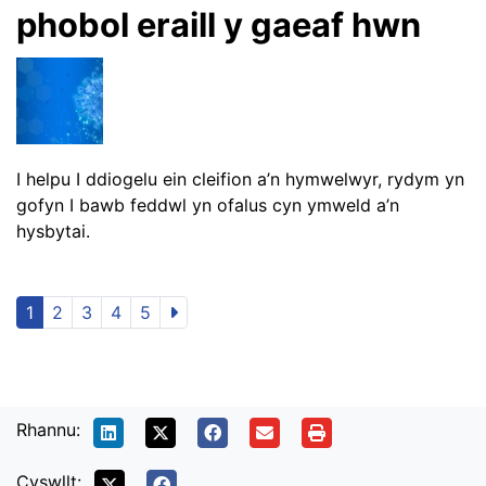
phobol eraill y gaeaf hwn
I helpu I ddiogelu ein cleifion a’n hymwelwyr, rydym yn
gofyn I bawb feddwl yn ofalus cyn ymweld a’n
hysbytai.
1
2
3
4
5
Rhannu:
Cyswllt: