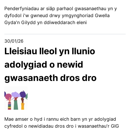
Penderfyniadau ar siâp parhaol gwasanaethau yn y
dyfodol i'w gwneud drwy ymgynghoriad Gwella
Gyda'n Gilydd yn ddiweddarach eleni
30/01/26
Lleisiau lleol yn llunio
adolygiad o newid
gwasanaeth dros dro
Mae amser o hyd i rannu eich barn yn yr adolygiad
cyfredol o newidiadau dros dro i wasanaethau'r GIG