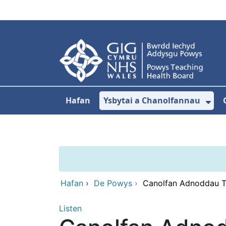
Neidio i'r prif gynnwy
Hafan
Ysbytai a Chanolfannau
Dan
Hafan
›
De Powys
›
Canolfan Adnoddau Tŷ
Listen