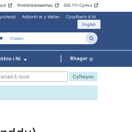
hyd
Ymddiriedolaethau
GIG 111 Cymru
yrchedd
Adborth ar y Wefan
Cysylltwch â Ni
English
Chwilio
Rhagor
thio i Ni
annau
Gwasanaethau
 isddewislen ar gyfer Aros yn Iach
Dangos isddewislen ar gyfer Gweith