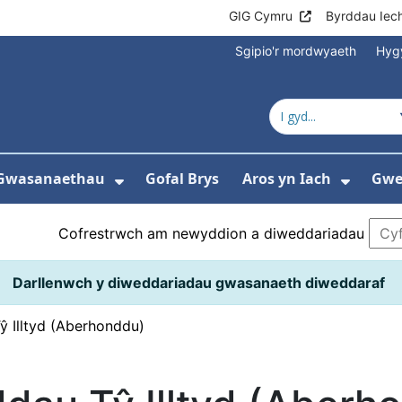
GIG Cymru
Byrddau Iec
Sgipio'r mordwyaeth
Hyg
Gwasanaethau
Gofal Brys
Aros yn Iach
Gwei
gos isddewislen ar gyfer Ysbytai a Chanolf
Dangos isddewislen ar gyfer 
Dangos
Cofrestrwch am newyddion a diweddariadau
Darllenwch y diweddariadau gwasanaeth diweddaraf
 Illtyd (Aberhonddu)