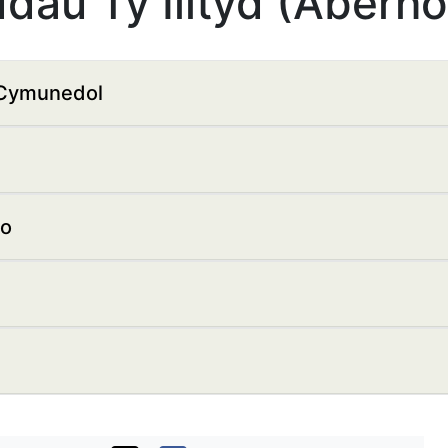
dau Tŷ Illtyd (Aberh
 Cymunedol
io