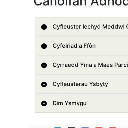
Canolfan Adnod
Cyfleuster Iechyd Meddwl
Cyfeiriad a Ffôn
Cyrraedd Yma a Maes Parc
Cyfleusterau Ysbyty
Dim Ysmygu