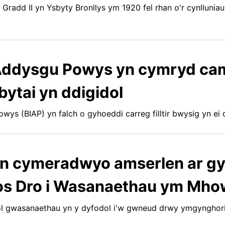
 Gradd II yn Ysbyty Bronllys ym 1920 fel rhan o'r cynllun
Addysgu Powys yn cymryd ca
ytai yn ddigidol
s (BIAP) yn falch o gyhoeddi carreg filltir bwysig yn ei d
n cymeradwyo amserlen ar gy
os Dro i Wasanaethau ym Mh
ol gwasanaethau yn y dyfodol i'w gwneud drwy ymgynghor