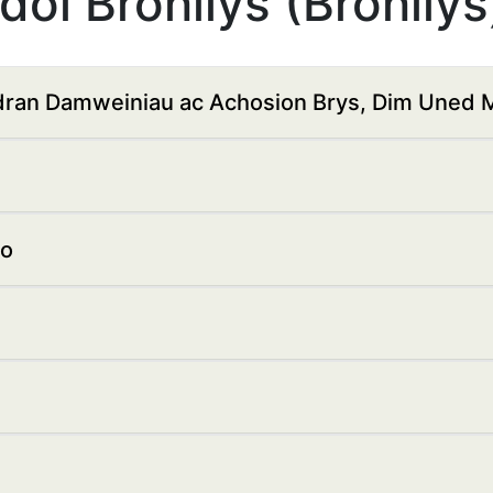
l Bronllys (Bronllys
ran Damweiniau ac Achosion Brys, Dim Uned 
io