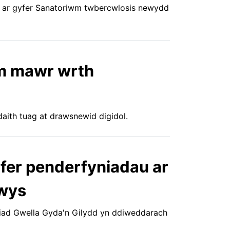
iau ar gyfer Sanatoriwm twbercwlosis newydd
m mawr wrth
aith tuag at drawsnewid digidol.
fer penderfyniadau ar
owys
iad Gwella Gyda'n Gilydd yn ddiweddarach