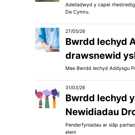
Adeiladwyd y capel rhestredig
De Cymru.
27/05/26
Bwrdd Iechyd 
drawsnewid ysb
Mae Bwrdd Iechyd Addysgu Powy
31/03/26
Bwrdd Iechyd y
Newidiadau Dr
Penderfyniadau ar siâp parha
eleni