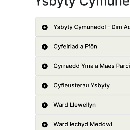
Ysbyty Cymunedo
Ysbyty Cymunedol - Dim Ad
Cyfeiriad a Ffôn
Cyrraedd Yma a Maes Parc
Cyfleusterau Ysbyty
Ward Llewellyn
Ward Iechyd Meddwl