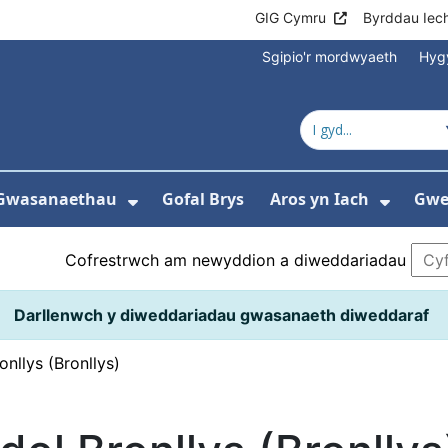
GIG Cymru
Byrddau Iec
Sgipio'r mordwyaeth
Hyg
Gwasanaethau
Gofal Brys
Aros yn Iach
Gwei
gos isddewislen ar gyfer Ysbytai a Chanolf
Dangos isddewislen ar gyfer 
Dangos
Cofrestrwch am newyddion a diweddariadau
Darllenwch y diweddariadau gwasanaeth diweddaraf
nllys (Bronllys)