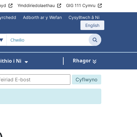
hyd
Ymddiriedolaethau
GIG 111 Cymru
yrchedd
Adborth ar y Wefan
Cysylltwch â Ni
English
Chwilio
Rhagor
thio i Ni
annau
Gwasanaethau
 isddewislen ar gyfer Aros yn Iach
Dangos isddewislen ar gyfer Gweith