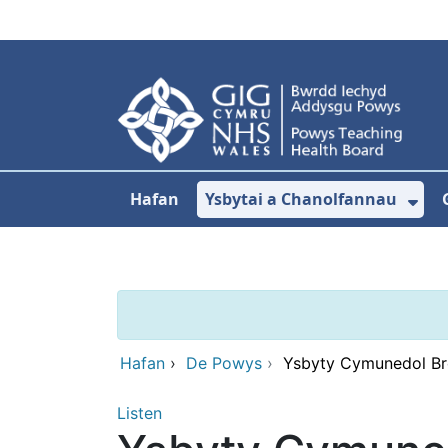
Neidio i'r prif gynnwy
Hafan
Ysbytai a Chanolfannau
Dan
Hafan
›
De Powys
›
Ysbyty Cymunedol Bro
Listen