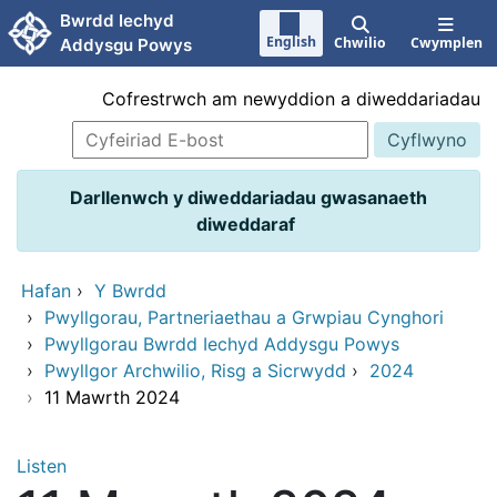
Neidio i'r prif gynnwy
Bwrdd Iechyd
English
Chwilio
Cwymplen
Addysgu Powys
Cofrestrwch am newyddion a diweddariadau
Darllenwch y diweddariadau gwasanaeth
diweddaraf
Hafan
›
Y Bwrdd
›
Pwyllgorau, Partneriaethau a Grwpiau Cynghori
›
Pwyllgorau Bwrdd Iechyd Addysgu Powys
›
Pwyllgor Archwilio, Risg a Sicrwydd
›
2024
›
11 Mawrth 2024
Listen