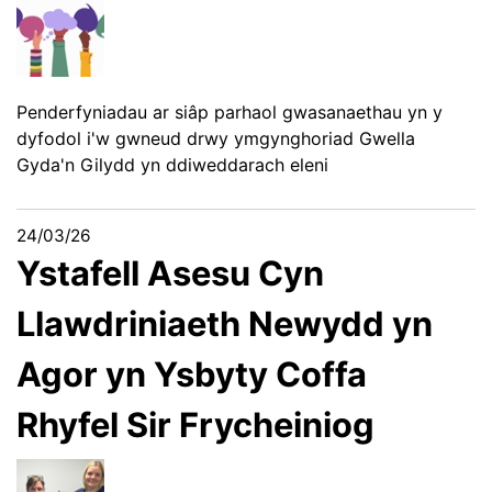
Penderfyniadau ar siâp parhaol gwasanaethau yn y
dyfodol i'w gwneud drwy ymgynghoriad Gwella
Gyda'n Gilydd yn ddiweddarach eleni
24/03/26
Ystafell Asesu Cyn
Llawdriniaeth Newydd yn
Agor yn Ysbyty Coffa
Rhyfel Sir Frycheiniog