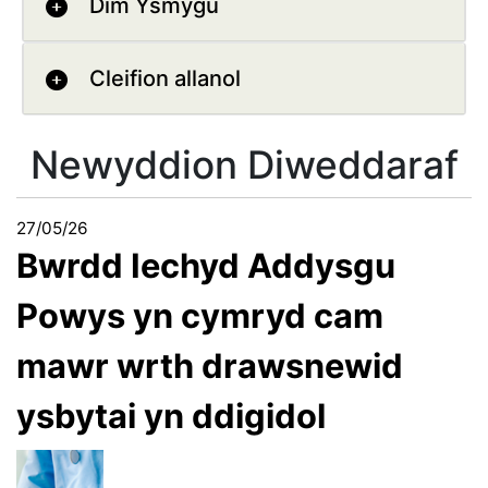
Dim Ysmygu
Cleifion allanol
Newyddion Diweddaraf
27/05/26
Bwrdd Iechyd Addysgu
Powys yn cymryd cam
mawr wrth drawsnewid
ysbytai yn ddigidol