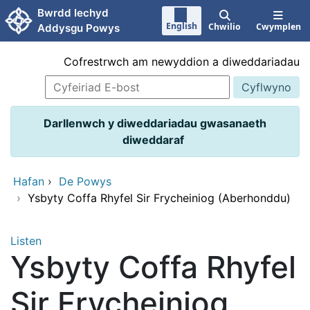
Neidio i'r prif gynnwy
Bwrdd Iechyd
English
Chwilio
Cwymplen
Addysgu Powys
Cofrestrwch am newyddion a diweddariadau
Darllenwch y diweddariadau gwasanaeth
diweddaraf
Hafan
›
De Powys
›
Ysbyty Coffa Rhyfel Sir Frycheiniog (Aberhonddu)
Listen
Ysbyty Coffa Rhyfel
Sir Frycheiniog