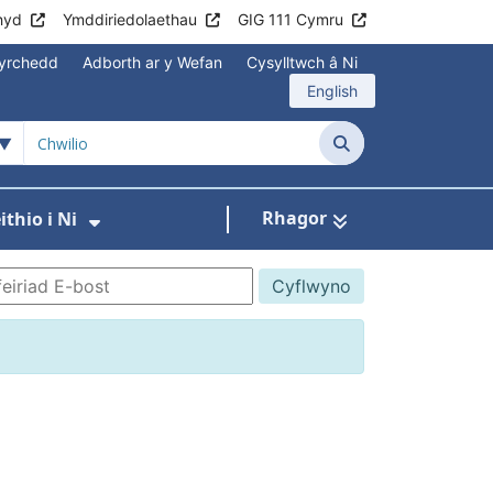
hyd
Ymddiriedolaethau
GIG 111 Cymru
yrchedd
Adborth ar y Wefan
Cysylltwch â Ni
English
Chwilio
Rhagor
thio i Ni
annau
Gwasanaethau
 isddewislen ar gyfer Aros yn Iach
Dangos isddewislen ar gyfer Gweith