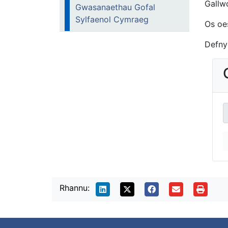
Gallw
Gwasanaethau Gofal
Sylfaenol Cymraeg
Os oes
Defny
Rhannu: