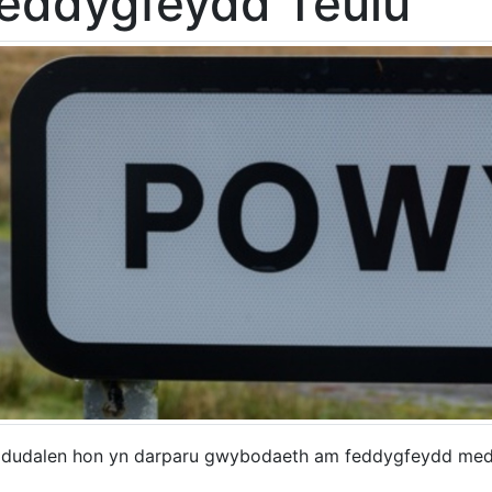
eddygfeydd Teulu
 dudalen hon yn darparu gwybodaeth am feddygfeydd med