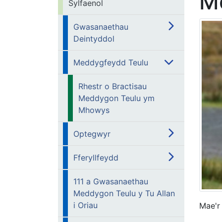
M
Sylfaenol
Gwasanaethau
Deintyddol
Meddygfeydd Teulu
Rhestr o Bractisau
Meddygon Teulu ym
Mhowys
Optegwyr
Fferyllfeydd
111 a Gwasanaethau
Meddygon Teulu y Tu Allan
i Oriau
Mae'r