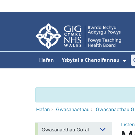
Neidio i'r prif gynnwy
Hafan
Ysbytai a Chanolfannau
Dan
Hafan
›
Gwasanaethau
›
Gwasanaethau Go
Listen
Gwasanaethau Gofal