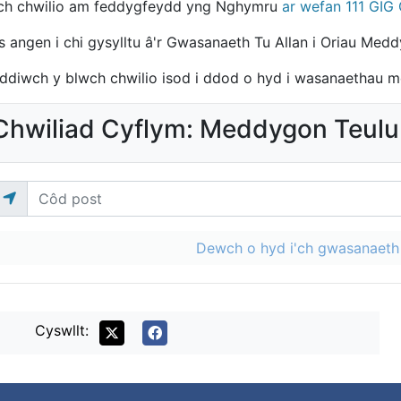
ch chwilio am feddygfeydd yng Nghymru
ar wefan 111 GIG
 angen i chi gysylltu â'r Gwasanaeth Tu Allan i Oriau Medd
ddiwch y blwch chwilio isod i ddod o hyd i wasanaethau m
Chwiliad Cyflym: Meddygon Teulu
Dewch o hyd i'ch gwasanaeth 
Cyswllt: