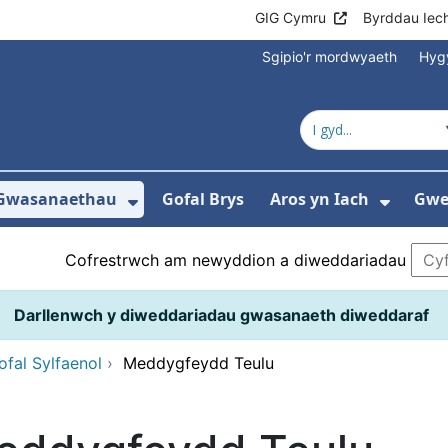
GIG Cymru
Byrddau Iec
Sgipio'r mordwyaeth
Hyg
Gwasanaethau
Gofal Brys
Aros yn Iach
Gwei
gos isddewislen ar gyfer Ysbytai a Chanolf
Dangos isddewislen ar gyfer 
Dangos
Cofrestrwch am newyddion a diweddariadau
Darllenwch y diweddariadau gwasanaeth diweddaraf
fal Sylfaenol
›
Meddygfeydd Teulu