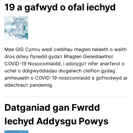
19 a gafwyd o ofal iechyd
Mae GIG Cymru wedi cwblhau rhaglen helaeth o waith
dros ddwy flynedd gyda’r Rhaglen Genedlaethol
COVID-19 Nosocomiaidd, i adolygu’r nifer anarferol o
uchel o ddigwyddiadau diogelwch cleifion gydag
amheuaeth o COVID-19 nosocomiaidd a gofnodwyd ar
ddechrau’r pandemig.
Datganiad gan Fwrdd
Iechyd Addysgu Powys