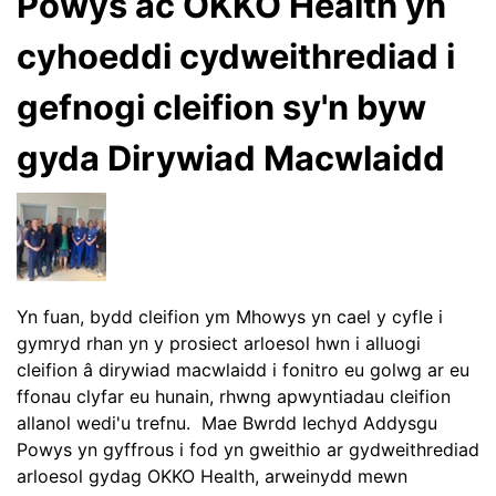
Powys ac OKKO Health yn
cyhoeddi cydweithrediad i
gefnogi cleifion sy'n byw
gyda Dirywiad Macwlaidd
Yn fuan, bydd cleifion ym Mhowys yn cael y cyfle i
gymryd rhan yn y prosiect arloesol hwn i alluogi
cleifion â dirywiad macwlaidd i fonitro eu golwg ar eu
ffonau clyfar eu hunain, rhwng apwyntiadau cleifion
allanol wedi'u trefnu. Mae Bwrdd Iechyd Addysgu
Powys yn gyffrous i fod yn gweithio ar gydweithrediad
arloesol gydag OKKO Health, arweinydd mewn