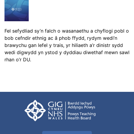
Fel sefydliad sy’n falch o wasanaethu a chyflogi pobl o
bob cefndir ethnig ac â phob ffydd, rydym wedi’n
brawychu gan lefel y trais, yr hiliaeth a’r dinistr sydd
wedi digwydd yn ystod y dyddiau diwethaf mewn sawl
rhan o’r DU.