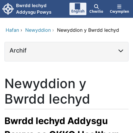
Neidio i'r prif gynnwy
Bwrdd Iechyd
English
Chwilio
Cwymplen
Addysgu Powys
Hafan
›
Newyddion
›
Newyddion y Bwrdd Iechyd
Archif
Newyddion y
Bwrdd Iechyd
Bwrdd Iechyd Addysgu