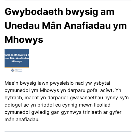
Gwybodaeth bwysig am
Unedau Mân Anafiadau ym
Mhowys
Mae'n bwysig iawn pwysleisio nad yw ysbytai
cymunedol ym Mhowys yn darparu gofal acíwt. Yn
hytrach, maent yn darparu'r gwasanaethau hynny sy’n
ddiogel ac yn briodol eu cynnig mewn lleoliad
cymunedol gwledig gan gynnwys triniaeth ar gyfer
mân anafiadau.