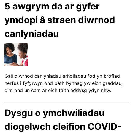
5 awgrym da ar gyfer
ymdopi â straen diwrnod
canlyniadau
Gall diwrnod canlyniadau arholiadau fod yn brofiad
nerfus i fyfyrwyr, ond beth bynnag yw eich graddau,
dim ond un cam ar eich taith addysg ydyn nhw.
Dysgu o ymchwiliadau
diogelwch cleifion COVID-