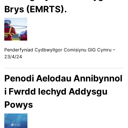
Brys (EMRTS).
Penderfyniad Cydbwyllgor Comisiynu GIG Cymru –
23/4/24
Penodi Aelodau Annibynnol
i Fwrdd Iechyd Addysgu
Powys