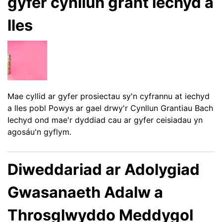
gyfer cynllun grant iechyd a
lles
Mae cyllid ar gyfer prosiectau sy'n cyfrannu at iechyd
a lles pobl Powys ar gael drwy'r Cynllun Grantiau Bach
Iechyd ond mae'r dyddiad cau ar gyfer ceisiadau yn
agosáu'n gyflym.
Diweddariad ar Adolygiad
Gwasanaeth Adalw a
Throsglwyddo Meddygol