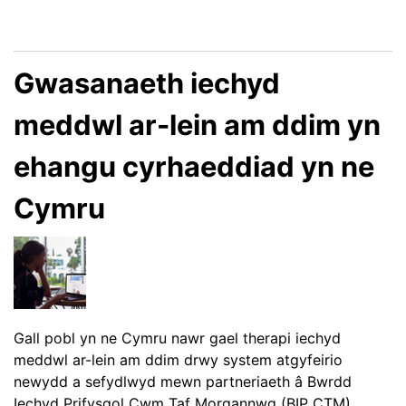
Gwasanaeth iechyd
meddwl ar-lein am ddim yn
ehangu cyrhaeddiad yn ne
Cymru
Gall pobl yn ne Cymru nawr gael therapi iechyd
meddwl ar-lein am ddim drwy system atgyfeirio
newydd a sefydlwyd mewn partneriaeth â Bwrdd
Iechyd Prifysgol Cwm Taf Morgannwg (BIP CTM).