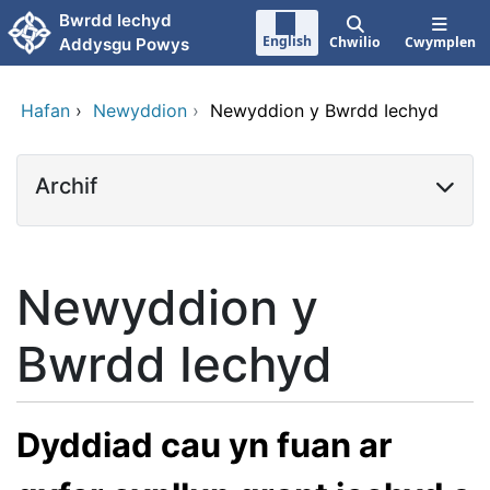
Neidio i'r prif gynnwy
Bwrdd Iechyd
English
Chwilio
Cwymplen
Addysgu Powys
Hafan
›
Newyddion
›
Newyddion y Bwrdd Iechyd
Archif
Newyddion y
Bwrdd Iechyd
Dyddiad cau yn fuan ar