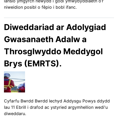
lansio ymgyrch newydd i godi ymwybyddiaeth o’r
niweidion posibl o fêpio i bobl ifanc.
Diweddariad ar Adolygiad
Gwasanaeth Adalw a
Throsglwyddo Meddygol
Brys (EMRTS).
Cyfarfu Bwrdd Bwrdd Iechyd Addysgu Powys ddydd
Iau 11 Ebrill i drafod ac ystyried argymhellion wedi'u
diweddaru.