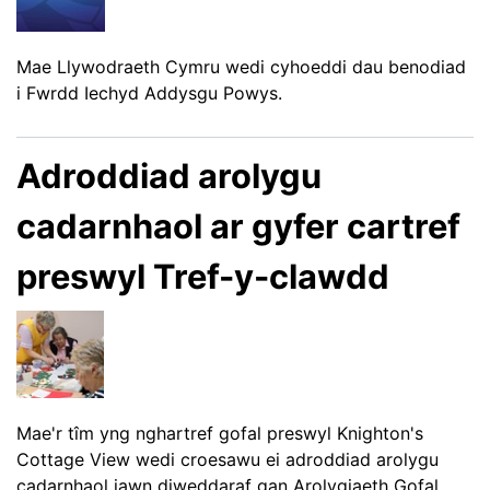
Mae Llywodraeth Cymru wedi cyhoeddi dau benodiad
i Fwrdd Iechyd Addysgu Powys.
Adroddiad arolygu
cadarnhaol ar gyfer cartref
preswyl Tref-y-clawdd
Mae'r tîm yng nghartref gofal preswyl Knighton's
Cottage View wedi croesawu ei adroddiad arolygu
cadarnhaol iawn diweddaraf gan Arolygiaeth Gofal