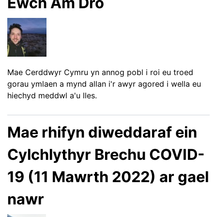
Ewch Am Dro
Mae Cerddwyr Cymru yn annog pobl i roi eu troed
gorau ymlaen a mynd allan i'r awyr agored i wella eu
hiechyd meddwl a'u lles.
Mae rhifyn diweddaraf ein
Cylchlythyr Brechu COVID-
19 (11 Mawrth 2022) ar gael
nawr