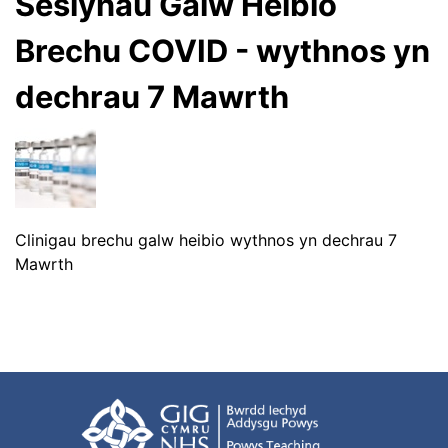
Sesiynau Galw Heibio
Brechu COVID - wythnos yn
dechrau 7 Mawrth
Clinigau brechu galw heibio wythnos yn dechrau 7
Mawrth