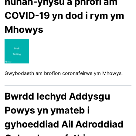
hunan-ynysu a phrofi am
COVID-19 yn dod i rym ym
Mhowys
Gwybodaeth am brofion coronafeirws ym Mhowys.
Bwrdd Iechyd Addysgu
Powys yn ymateb i
gyhoeddiad Ail Adroddiad