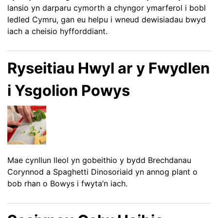
lansio yn darparu cymorth a chyngor ymarferol i bobl
ledled Cymru, gan eu helpu i wneud dewisiadau bwyd
iach a cheisio hyfforddiant.
Ryseitiau Hwyl ar y Fwydlen
i Ysgolion Powys
Mae cynllun lleol yn gobeithio y bydd Brechdanau
Corynnod a Spaghetti Dinosoriaid yn annog plant o
bob rhan o Bowys i fwyta’n iach.