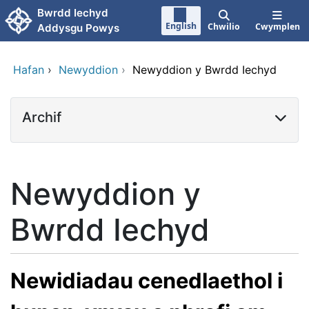
Neidio i'r prif gynnwy
Bwrdd Iechyd
English
Chwilio
Cwymplen
Addysgu Powys
Hafan
›
Newyddion
›
Newyddion y Bwrdd Iechyd
Archif
Newyddion y
Bwrdd Iechyd
Newidiadau cenedlaethol i