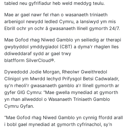
tabled neu gyfrifiadur heb weld meddyg teulu.
Mae ar gael nawr fel rhan o wasanaeth triniaeth
arbenigol newydd ledled Cymru, a lansiwyd ym mis
Ebrill ochr yn ochr â gwasanaeth llinell gymorth 24/7.
Mae Gofod rhag Niwed Gamblo yn seiliedig ar therapi
gwybyddol ymddygiadol (CBT) a dyma'r rhaglen lles
ddiweddaraf sydd ar gael trwy
blatfform SilverCloud®.
Dywedodd Jodie Morgan, Rheolwr Gweithredol
Clinigol ym Mwrdd Iechyd Prifysgol Betsi Cadwaladr,
sy'n rheoli'r gwasanaeth gamblo a'r llinell gymorth ar
gyfer GIG Cymru: “Mae gwella mynediad at gymorth
yn rhan allweddol o Wasanaeth Triniaeth Gamblo
Cymru Gyfan.
“Mae Gofod rhag Niwed Gamblo yn cynnig ffordd arall
i bobl gael mynediad at gymorth cyfrinachol, sy’n