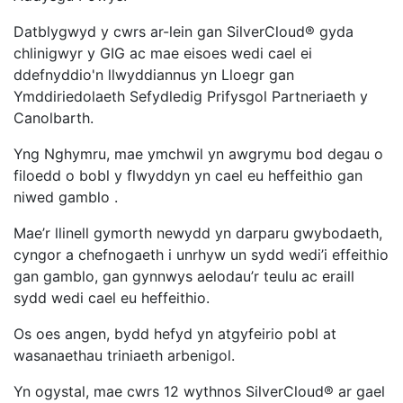
Datblygwyd y cwrs ar-lein gan SilverCloud® gyda
chlinigwyr y GIG ac mae eisoes wedi cael ei
ddefnyddio'n llwyddiannus yn Lloegr gan
Ymddiriedolaeth Sefydledig Prifysgol Partneriaeth y
Canolbarth.
Yng Nghymru, mae ymchwil yn awgrymu bod degau o
filoedd o bobl y flwyddyn yn cael eu heffeithio gan
niwed gamblo .
Mae’r llinell gymorth newydd yn darparu gwybodaeth,
cyngor a chefnogaeth i unrhyw un sydd wedi’i effeithio
gan gamblo, gan gynnwys aelodau’r teulu ac eraill
sydd wedi cael eu heffeithio.
Os oes angen, bydd hefyd yn atgyfeirio pobl at
wasanaethau triniaeth arbenigol.
Yn ogystal, mae cwrs 12 wythnos SilverCloud® ar gael