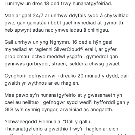
i unrhyw un dros 18 oed trwy hunanatgyfeiriad.
Mae ar gael 24/7 ar unrhyw ddyfais sydd â chysylltiad
gwe, gan ganiatáu i bobl gael mynediad at gymorth
heb apwyntiadau nac ymweliadau â chlinigau.
Gall unrhyw un yng Nghymru 16 oed a hŷn gael
mynediad at raglenni SilverCloud® eraill, ar gyfer
problemau iechyd meddwl ysgafn i gymedrol gan
gynnwys gorbryder, straen, iselder a chwsg gwael.
Cynghorir defnyddwyr i dreulio 20 munud y dydd, dair
gwaith yr wythnos ar eu rhaglen.
Mae pawb sy'n hunanatgyfeirio at y gwasanaeth yn
cael eu neilltuo i gefnogwr sydd wedi'i hyfforddi gan y
GIG sy'n cynnig cyngor, arweiniad ac anogaeth.
Ychwanegodd Fionnuala: “Gall y gallu
i hunanatgyfeirio a gweithio trwy’r rhaglen ar eich