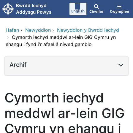
Neidio i'r prif gynnwy
Bwrdd Iechyd
English
Chwilio
Cwymplen
Addysgu Powys
Hafan
›
Newyddion
›
Newyddion y Bwrdd Iechyd
›
Cymorth iechyd meddwl ar-lein GIG Cymru yn
ehangu i fynd i'r afael â niwed gamblo
Archif
Cymorth iechyd
meddwl ar-lein GIG
Cymru yn ehangu i