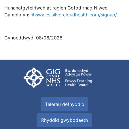
Hunanatgyfeiriwch at raglen Gofod rhag Niwed
Gamblo yn:
nhswales.silvercloudhealth.com/signup/
Cyhoeddwyd: 08/06/2026
Telerau defnyddio
Rhyddid gwybodaeth