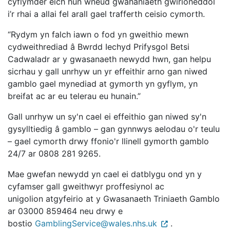
cyflymder eich hun wneud gwahaniaeth gwirioneddol
i’r rhai a allai fel arall gael trafferth ceisio cymorth.
“Rydym yn falch iawn o fod yn gweithio mewn
cydweithrediad â Bwrdd Iechyd Prifysgol Betsi
Cadwaladr ar y gwasanaeth newydd hwn, gan helpu
sicrhau y gall unrhyw un yr effeithir arno gan niwed
gamblo gael mynediad at gymorth yn gyflym, yn
breifat ac ar eu telerau eu hunain.”
Gall unrhyw un sy'n cael ei effeithio gan niwed sy'n
gysylltiedig â gamblo – gan gynnwys aelodau o'r teulu
– gael cymorth drwy ffonio'r llinell gymorth gamblo
24/7 ar 0808 281 9265.
Mae gwefan newydd yn cael ei datblygu ond yn y
cyfamser gall gweithwyr proffesiynol ac
unigolion atgyfeirio at y Gwasanaeth Triniaeth Gamblo
ar 03000 859464 neu drwy e
bostio
GamblingService@wales.nhs.uk
.