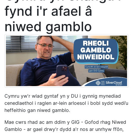
fynd i'r afael â
niwed gamblo
Cymru yw'r wlad gyntaf yn y DU i gynnig mynediad
cenedlaethol i raglen ar-lein arloesol i bobl sydd wedi’u
heffeithio gan niwed gamblo.
Mae cwrs rhad ac am ddim y GIG - Gofod rhag Niwed
Gamblo - ar gael drwy'r dydd a'r nos ar unrhyw ffôn,