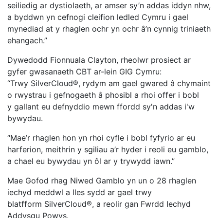
seiliedig ar dystiolaeth, ar amser sy’n addas iddyn nhw,
a byddwn yn cefnogi cleifion ledled Cymru i gael
mynediad at y rhaglen ochr yn ochr â’n cynnig triniaeth
ehangach.”
Dywedodd Fionnuala Clayton, rheolwr prosiect ar
gyfer gwasanaeth CBT ar-lein GIG Cymru:
“Trwy SilverCloud®, rydym am gael gwared â chymaint
o rwystrau i gefnogaeth â phosibl a rhoi offer i bobl
y gallant eu defnyddio mewn ffordd sy'n addas i'w
bywydau.
“Mae’r rhaglen hon yn rhoi cyfle i bobl fyfyrio ar eu
harferion, meithrin y sgiliau a’r hyder i reoli eu gamblo,
a chael eu bywydau yn ôl ar y trywydd iawn.”
Mae Gofod rhag Niwed Gamblo yn un o 28 rhaglen
iechyd meddwl a lles sydd ar gael trwy
blatfform SilverCloud®, a reolir gan Fwrdd Iechyd
Addysgu Powys.