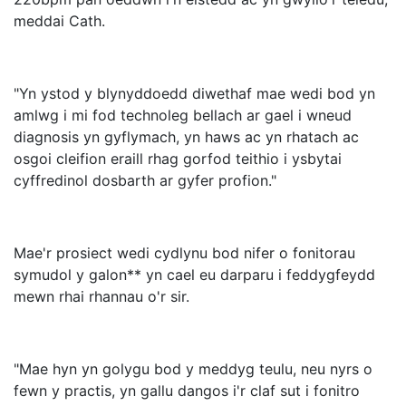
meddai Cath.
"Yn ystod y blynyddoedd diwethaf mae wedi bod yn
amlwg i mi fod technoleg bellach ar gael i wneud
diagnosis yn gyflymach, yn haws ac yn rhatach ac
osgoi cleifion eraill rhag gorfod teithio i ysbytai
cyffredinol dosbarth ar gyfer profion."
Mae'r prosiect wedi cydlynu bod nifer o fonitorau
symudol y galon** yn cael eu darparu i feddygfeydd
mewn rhai rhannau o'r sir.
"Mae hyn yn golygu bod y meddyg teulu, neu nyrs o
fewn y practis, yn gallu dangos i'r claf sut i fonitro