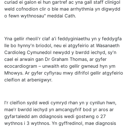
curiad ei galon ei hun gartref ac yna gall staff clinigol
weld cofnodion clir o ble mae arrhythmia yn digwydd
o fewn wythnosau" meddai Cath.
Yna gellir rheoli'r claf a'i feddyginiaethu yn y feddygfa
lle bo hynny'n briodol, neu ei atgyfeirio at Wasanaeth
Cardioleg Cymunedol newydd y bwrdd iechyd, sy'n
cael ei arwain gan Dr Graham Thomas, ar gyfer
ecocardiogram – unwaith eto gellir gwneud hyn ym
Mhowys. Ar gyfer cyflyrau mwy difrifol gellir atgyfeirio
cleifion at arbenigwyr.
I'r cleifion sydd wedi cymryd rhan yn y cynllun hwn,
mae'r bwrdd iechyd yn amcangyfrif bod yr aros ar
gyfartaledd am ddiagnosis wedi gostwng o 27
wythnos i 3 wythnos. Yn gyffredinol, mae diagnosis