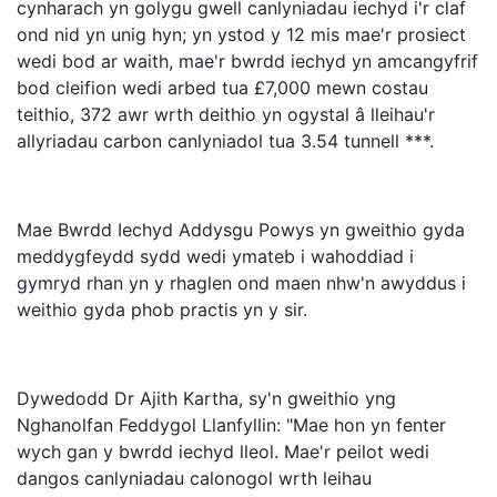
cynharach yn golygu gwell canlyniadau iechyd i'r claf
ond nid yn unig hyn; yn ystod y 12 mis mae'r prosiect
wedi bod ar waith, mae'r bwrdd iechyd yn amcangyfrif
bod cleifion wedi arbed tua £7,000 mewn costau
teithio, 372 awr wrth deithio yn ogystal â lleihau'r
allyriadau carbon canlyniadol tua 3.54 tunnell ***.
Mae Bwrdd Iechyd Addysgu Powys yn gweithio gyda
meddygfeydd sydd wedi ymateb i wahoddiad i
gymryd rhan yn y rhaglen ond maen nhw'n awyddus i
weithio gyda phob practis yn y sir.
Dywedodd Dr Ajith Kartha, sy'n gweithio yng
Nghanolfan Feddygol Llanfyllin: "Mae hon yn fenter
wych gan y bwrdd iechyd lleol. Mae'r peilot wedi
dangos canlyniadau calonogol wrth leihau