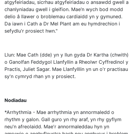
atgyfeiriadau, sicrhau atgyfeiriadau o ansawdd gwell a
chanlyniadau gwell i gleifion. Mae’n wych bod modd
delio â llawer o broblemau cardiaidd yn y gymuned.
Da iawn i Cath a Dr Mel Plant am eu hymdrechion i
sefydlu'r prosiect hwn."
Llun: Mae Cath (dde) yn y llun gyda Dr Kartha (chwith)
o Ganolfan Feddygol Llanfyllin a Rheolwr Cyffredinol y
Practis, Juliet Sagar. Mae Llanfylllin yn un o'r practisau
sy'n cymryd rhan yn y prosiect.
Nodiadau
*Arrhythmia - Mae arrhythmia yn annormaledd o
rhythm y galon. Gall guro yn rhy araf, yn rhy gyflym
neu'n afreolaidd. Mae'r annormaleddau hyn yn
amrywio o anghyfleustra bach neu anghysur i broblem