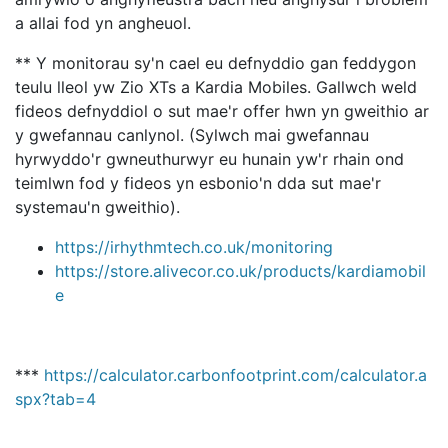
a allai fod yn angheuol.
** Y monitorau sy'n cael eu defnyddio gan feddygon
teulu lleol yw Zio XTs a Kardia Mobiles. Gallwch weld
fideos defnyddiol o sut mae'r offer hwn yn gweithio ar
y gwefannau canlynol. (Sylwch mai gwefannau
hyrwyddo'r gwneuthurwyr eu hunain yw'r rhain ond
teimlwn fod y fideos yn esbonio'n dda sut mae'r
systemau'n gweithio).
https://irhythmtech.co.uk/monitoring
https://store.alivecor.co.uk/products/kardiamobil
e
***
https://calculator.carbonfootprint.com/calculator.a
spx?tab=4