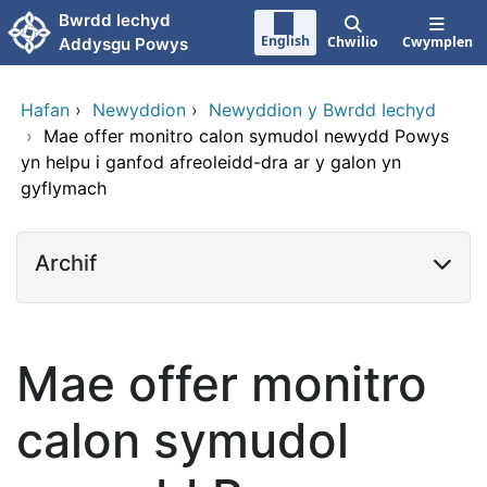
Neidio i'r prif gynnwy
Bwrdd Iechyd
English
Chwilio
Cwymplen
Addysgu Powys
Hafan
›
Newyddion
›
Newyddion y Bwrdd Iechyd
›
Mae offer monitro calon symudol newydd Powys
yn helpu i ganfod afreoleidd-dra ar y galon yn
gyflymach
Archif
Mae offer monitro
calon symudol