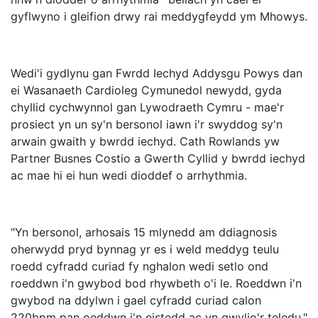
gyflwyno i gleifion drwy rai meddygfeydd ym Mhowys.
Wedi'i gydlynu gan Fwrdd Iechyd Addysgu Powys dan
ei Wasanaeth Cardioleg Cymunedol newydd, gyda
chyllid cychwynnol gan Lywodraeth Cymru - mae'r
prosiect yn un sy'n bersonol iawn i'r swyddog sy'n
arwain gwaith y bwrdd iechyd. Cath Rowlands yw
Partner Busnes Costio a Gwerth Cyllid y bwrdd iechyd
ac mae hi ei hun wedi dioddef o arrhythmia.
"Yn bersonol, arhosais 15 mlynedd am ddiagnosis
oherwydd pryd bynnag yr es i weld meddyg teulu
roedd cyfradd curiad fy nghalon wedi setlo ond
roeddwn i'n gwybod bod rhywbeth o'i le. Roeddwn i'n
gwybod na ddylwn i gael cyfradd curiad calon
220bpm pan oeddwn i'n eistedd ac yn gwylio'r teledu,"