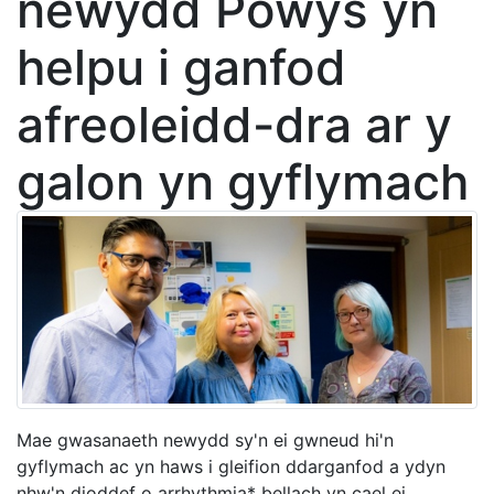
newydd Powys yn
helpu i ganfod
afreoleidd-dra ar y
galon yn gyflymach
Mae gwasanaeth newydd sy'n ei gwneud hi'n
gyflymach ac yn haws i gleifion ddarganfod a ydyn
nhw'n dioddef o arrhythmia* bellach yn cael ei