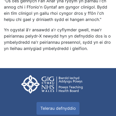
"Os oes gennych Fân Anaf yna rydym yn parhau i'ch
annog chi i Ffonio'n Gyntaf am gyngor clinigol. Bydd
ein tîm clinigol yn gallu rhoi cyngor dros y ffôn i'ch
helpu chi gael y driniaeth sydd ei hangen arnoch."
Yn ogystal â'r ansawdd a'r cyflymder gwell, mae'r
peiriannau pelydr-X newydd hyn yn defnyddio dos is o
ymbelydredd na'r peiriannau presennol, sydd yn ei dro
yn lleihau amlygiad ymbelydredd i gleifion.
Telerau defnyddio