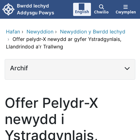
Neidio i'r prif gynnwy
Bwrdd Iechyd
English
Chwilio
Cwymplen
Addysgu Powys
Hafan
›
Newyddion
›
Newyddion y Bwrdd Iechyd
›
Offer pelydr-X newydd ar gyfer Ystradgynlais,
Llandrindod a'r Trallwng
Archif
Offer Pelydr-X
newydd i
Ystradgynlais,