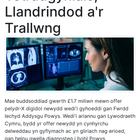
Llandrindod a'r
Trallwng
Mae buddsoddiad gwerth £1.7 miliwn mewn offer
pelydr-X digidol newydd wedi'i gyhoeddi gan Fwrdd
Iechyd Addysgu Powys. Wedi'i ariannu gan Lywodraeth
Cymru, bydd yr offer newydd yn cynhyrchu
delweddau yn gyflymach ac yn gliriach nag erioed,
gan helpu gwella diagnosteg i bobl Powys.