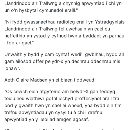
Llandrindod a'r Trallwng a chynnig apwyntiad i chi yn
un o'n hysbytai cymunedol eraill."
"Ni fydd gwasanaethau radioleg eraill yn Ystradgynlais,
Llandrindod a'r Trallwng fel uwchsain yn cael eu
heffeithio yn ystod y cyfnod hwn a byddant yn parhau
i fod ar gael."
Unwaith y bydd y cam cyntaf wedi'i gwblhau, bydd ail
gam ailosod offer pelydr-x yn dechrau ddechrau mis
Ionawr.
Aeth Claire Madsen yn ei blaen i ddweud:
"Os cewch eich atgyfeirio am belydr-X gan feddyg
teulu neu weithiwr gofal iechyd proffesiynol arall tra
bod y gwaith hwn yn cael ei wneud, yna bydd ein tîm
trefnu apwyntiadau yn cysylltu â chi i drefnu
apwyntiad yn y lleoliad amgen agosaf.