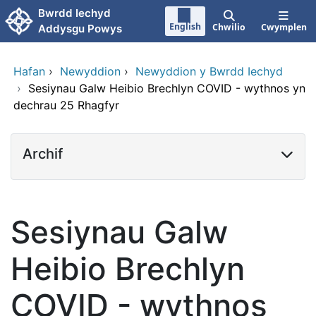
Neidio i'r prif gynnwy
Bwrdd Iechyd
English
Chwilio
Cwymplen
Addysgu Powys
Hafan
›
Newyddion
›
Newyddion y Bwrdd Iechyd
›
Sesiynau Galw Heibio Brechlyn COVID - wythnos yn
dechrau 25 Rhagfyr
Archif
Sesiynau Galw
Heibio Brechlyn
COVID - wythnos