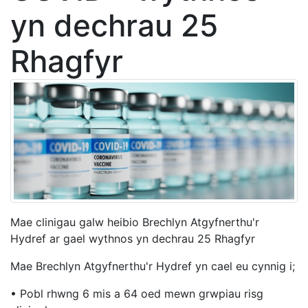
yn dechrau 25
Rhagfyr
Mae clinigau galw heibio Brechlyn Atgyfnerthu'r
Hydref ar gael wythnos yn dechrau 25 Rhagfyr
Mae Brechlyn Atgyfnerthu'r Hydref yn cael eu cynnig i;
• Pobl rhwng 6 mis a 64 oed mewn grwpiau risg