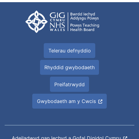
Telerau defnyddio
Rhyddid gwybodaeth
Preifatrwydd
Gwybodaeth am y Cwcis
Adeiladwyd gan
Iechyd a Gofal Digidol Cymru