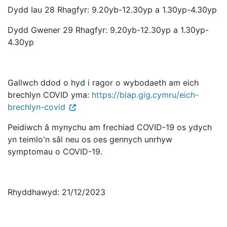
Dydd Iau 28 Rhagfyr: 9.20yb-12.30yp a 1.30yp-4.30yp
Dydd Gwener 29 Rhagfyr: 9.20yb-12.30yp a 1.30yp-
4.30yp
Gallwch ddod o hyd i ragor o wybodaeth am eich
brechlyn COVID yma:
https://biap.gig.cymru/eich-
brechlyn-covid
Peidiwch â mynychu am frechiad COVID-19 os ydych
yn teimlo'n sâl neu os oes gennych unrhyw
symptomau o COVID-19.
Rhyddhawyd: 21/12/2023