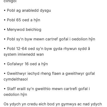
clinigol
• Pobl ag anabledd dysgu
• Pobl 65 oed a hŷn
• Menywod beichiog
• Pobl sy'n byw mewn cartref gofal i oedolion hŷn
• Pobl 12-64 oed sy'n byw gyda rhywun sydd â
system imiwnedd wan
• Gofalwyr 16 oed a hŷn
• Gweithwyr iechyd rheng flaen a gweithwyr gofal
cymdeithasol
• Staff eraill sy'n gweithio mewn cartrefi gofal i
oedolion hŷn
Os ydych yn credu eich bod yn gymwys ac nad ydych