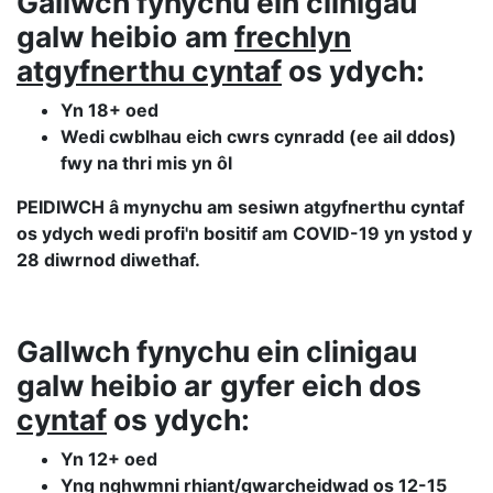
Gallwch fynychu ein clinigau
galw heibio
am
frechlyn
atgyfnerthu cyntaf
os ydych:
Yn 18+ oed
Wedi cwblhau eich cwrs cynradd (ee ail ddos)
fwy na thri mis yn ôl
PEIDIWCH â mynychu am sesiwn atgyfnerthu cyntaf
os ydych wedi profi'n bositif am COVID-19 yn ystod y
28 diwrnod diwethaf.
Gallwch fynychu ein clinigau
galw heibio ar
gyfer eich dos
cyntaf
os ydych:
Yn 12+ oed
Yng nghwmni rhiant/gwarcheidwad os 12-15