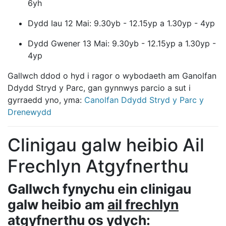
6yh
Dydd Iau 12 Mai: 9.30yb - 12.15yp a 1.30yp - 4yp
Dydd Gwener 13 Mai: 9.30yb - 12.15yp a 1.30yp -
4yp
Gallwch ddod o hyd i ragor o wybodaeth am Ganolfan
Ddydd Stryd y Parc, gan gynnwys parcio a sut i
gyrraedd yno, yma:
Canolfan Ddydd Stryd y Parc y
Drenewydd
Clinigau galw heibio Ail
Frechlyn Atgyfnerthu
Gallwch fynychu ein clinigau
galw heibio
am
ail frechlyn
atgyfnerthu
os ydych: