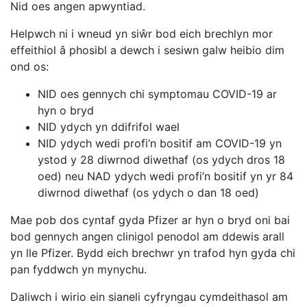
Nid oes angen apwyntiad.
Helpwch ni i wneud yn siŵr bod eich brechlyn mor
effeithiol â phosibl a dewch i sesiwn galw heibio dim
ond os:
NID oes gennych chi symptomau COVID-19 ar
hyn o bryd
NID ydych yn ddifrifol wael
NID ydych wedi profi’n bositif am COVID-19 yn
ystod y 28 diwrnod diwethaf (os ydych dros 18
oed) neu NAD ydych wedi profi’n bositif yn yr 84
diwrnod diwethaf (os ydych o dan 18 oed)
Mae pob dos cyntaf gyda Pfizer ar hyn o bryd oni bai
bod gennych angen clinigol penodol am ddewis arall
yn lle Pfizer. Bydd eich brechwr yn trafod hyn gyda chi
pan fyddwch yn mynychu.
Daliwch i wirio ein sianeli cyfryngau cymdeithasol am