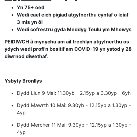
Yn 75+ oed
Wedi cael eich pigiad atgyfnerthu cyntaf o leiaf
3 mis yn ôl
Wedi cofrestru gyda Meddyg Teulu ym Mhowys
PEIDIWCH â mynychu am ail frechlyn atgyfnerthu os
ydych wedi profi'n bositif am COVID-19 yn ystod y 28
diwrnod diwethaf.
Ysbyty Bronllys
Dydd Llun 9 Mai: 11.30yb - 2.15yp a 3.30yp - 6yh
Dydd Mawrth 10 Mai: 9.30yb - 12.15yp a 1.30yp -
4yp
Dydd Mercher 11 Mai: 9.30yb - 12.15yp a 1.30yp -
4yp