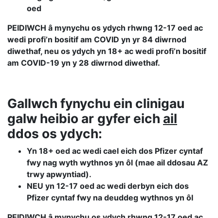
oed
PEIDIWCH â mynychu os ydych rhwng 12-17 oed ac
wedi profi’n bositif am COVID yn yr 84 diwrnod
diwethaf, neu os ydych yn 18+ ac wedi profi’n bositif
am COVID-19 yn y 28 diwrnod diwethaf.
Gallwch fynychu ein clinigau
galw heibio ar
gyfer eich
ail
ddos os ydych:
Yn 18+ oed ac wedi cael eich dos Pfizer cyntaf
fwy nag wyth wythnos yn ôl (mae ail ddosau AZ
trwy apwyntiad).
NEU yn 12-17 oed ac wedi derbyn eich dos
Pfizer cyntaf fwy na deuddeg wythnos yn ôl
PEIDIWCH â mynychu os ydych rhwng 12-17 oed ac