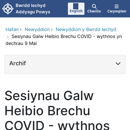
Neidio i'r prif gynnwy
Bwrdd Iechyd
English
Chwilio
Cwymplen
Addysgu Powys
Hafan
›
Newyddion
›
Newyddion y Bwrdd Iechyd
›
Sesiynau Galw Heibio Brechu COVID - wythnos yn
dechrau 9 Mai
Archif
Sesiynau Galw
Heibio Brechu
COVID - wythnos