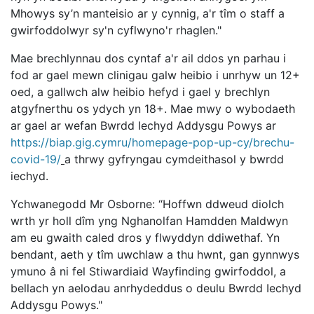
Mhowys sy’n manteisio ar y cynnig, a'r tîm o staff a
gwirfoddolwyr sy'n cyflwyno'r rhaglen."
Mae brechlynnau dos cyntaf a'r ail ddos yn parhau i
fod ar gael mewn clinigau galw heibio i unrhyw un 12+
oed, a gallwch alw heibio hefyd i gael y brechlyn
atgyfnerthu os ydych yn 18+. Mae mwy o wybodaeth
ar gael ar wefan Bwrdd Iechyd Addysgu Powys ar
https://biap.gig.cymru/homepage-pop-up-cy/brechu-
covid-19/
a thrwy gyfryngau cymdeithasol y bwrdd
iechyd.
Ychwanegodd Mr Osborne: “Hoffwn ddweud diolch
wrth yr holl dîm yng Nghanolfan Hamdden Maldwyn
am eu gwaith caled dros y flwyddyn ddiwethaf. Yn
bendant, aeth y tîm uwchlaw a thu hwnt, gan gynnwys
ymuno â ni fel Stiwardiaid Wayfinding gwirfoddol, a
bellach yn aelodau anrhydeddus o deulu Bwrdd Iechyd
Addysgu Powys."