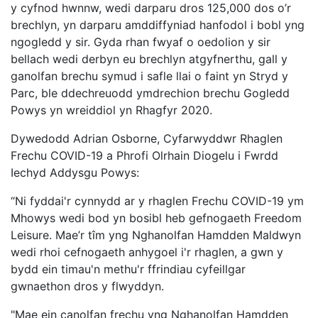
y cyfnod hwnnw, wedi darparu dros 125,000 dos o’r
brechlyn, yn darparu amddiffyniad hanfodol i bobl yng
ngogledd y sir. Gyda rhan fwyaf o oedolion y sir
bellach wedi derbyn eu brechlyn atgyfnerthu, gall y
ganolfan brechu symud i safle llai o faint yn Stryd y
Parc, ble ddechreuodd ymdrechion brechu Gogledd
Powys yn wreiddiol yn Rhagfyr 2020.
Dywedodd Adrian Osborne, Cyfarwyddwr Rhaglen
Frechu COVID-19 a Phrofi Olrhain Diogelu i Fwrdd
Iechyd Addysgu Powys:
“Ni fyddai'r cynnydd ar y rhaglen Frechu COVID-19 ym
Mhowys wedi bod yn bosibl heb gefnogaeth Freedom
Leisure. Mae’r tîm yng Nghanolfan Hamdden Maldwyn
wedi rhoi cefnogaeth anhygoel i'r rhaglen, a gwn y
bydd ein timau'n methu'r ffrindiau cyfeillgar
gwnaethon dros y flwyddyn.
"Mae ein canolfan frechu yng Nghanolfan Hamdden