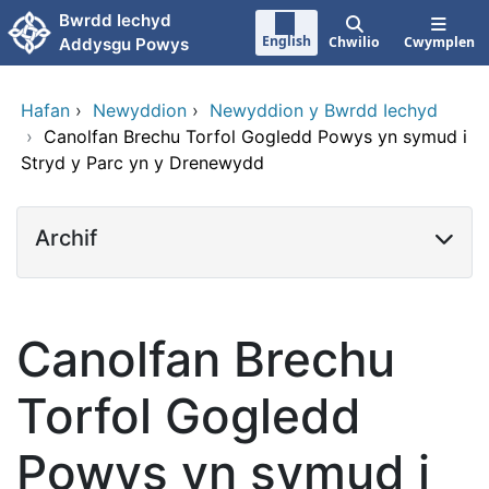
Neidio i'r prif gynnwy
Bwrdd Iechyd
English
Chwilio
Cwymplen
Addysgu Powys
Hafan
›
Newyddion
›
Newyddion y Bwrdd Iechyd
›
Canolfan Brechu Torfol Gogledd Powys yn symud i
Stryd y Parc yn y Drenewydd
Archif
Canolfan Brechu
Torfol Gogledd
Powys yn symud i