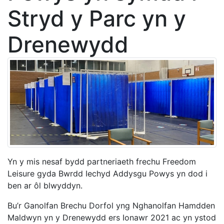
Stryd y Parc yn y
Drenewydd
Yn y mis nesaf bydd partneriaeth frechu Freedom
Leisure gyda Bwrdd Iechyd Addysgu Powys yn dod i
ben ar ôl blwyddyn.
Bu’r Ganolfan Brechu Dorfol yng Nghanolfan Hamdden
Maldwyn yn y Drenewydd ers Ionawr 2021 ac yn ystod