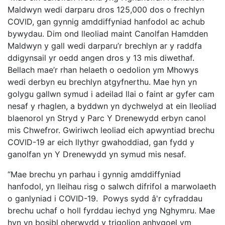
Maldwyn wedi darparu dros 125,000 dos o frechlyn
COVID, gan gynnig amddiffyniad hanfodol ac achub
bywydau. Dim ond lleoliad maint Canolfan Hamdden
Maldwyn y gall wedi darparu’r brechlyn ar y raddfa
ddigynsail yr oedd angen dros y 13 mis diwethaf.
Bellach mae’r rhan helaeth o oedolion ym Mhowys
wedi derbyn eu brechlyn atgyfnerthu. Mae hyn yn
golygu gallwn symud i adeilad llai o faint ar gyfer cam
nesaf y rhaglen, a byddwn yn dychwelyd at ein lleoliad
blaenorol yn Stryd y Parc Y Drenewydd erbyn canol
mis Chwefror. Gwiriwch leoliad eich apwyntiad brechu
COVID-19 ar eich llythyr gwahoddiad, gan fydd y
ganolfan yn Y Drenewydd yn symud mis nesaf.
“Mae brechu yn parhau i gynnig amddiffyniad
hanfodol, yn lleihau risg o salwch difrifol a marwolaeth
o ganlyniad i COVID-19. Powys sydd â'r cyfraddau
brechu uchaf o holl fyrddau iechyd yng Nghymru. Mae
hyn yn bosibl oherwydd y trigolion anhygoel ym