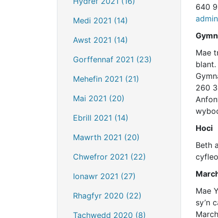
Hydref 2021 (16)
640 9
admin
Medi 2021 (14)
Gymn
Awst 2021 (14)
Mae t
Gorffennaf 2021 (23)
blant
Gymna
Mehefin 2021 (21)
260 3
Mai 2021 (20)
Anfon
wybod
Ebrill 2021 (14)
Hoci
Mawrth 2021 (20)
Beth 
Chwefror 2021 (22)
cyfle
Marc
Ionawr 2021 (27)
Mae Y
Rhagfyr 2020 (22)
sy’n c
March
Tachwedd 2020 (8)