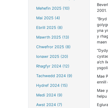
Bever
Mehefin 2025 (10)
2001.
Mai 2025 (4)
“Bryd
golyg
Ebrill 2025 (8)
yna y
y rha
Mawrth 2025 (13)
maen 
Chwefror 2025 (8)
“Dydy
cysta
Ionawr 2025 (20)
a’ch l
Rhagfyr 2024 (12)
ysgol
Tachwedd 2024 (9)
Mae P
ennill
Hydref 2024 (15)
Mae y
Medi 2024 (9)
helpu 
Awst 2024 (7)
Eglur