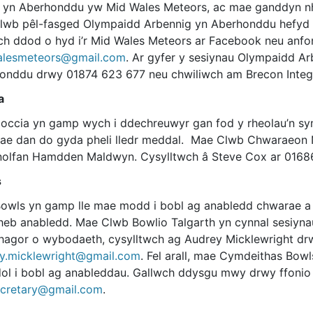
 yn Aberhonddu yw Mid Wales Meteors, ac mae ganddyn n
lwb pêl-fasged Olympaidd Arbennig yn Aberhonddu hefyd a
ch ddod o hyd i’r Mid Wales Meteors ar Facebook neu anfo
lesmeteors@gmail.com
. Ar gyfer y sesiynau Olympaidd A
onddu drwy 01874 623 677 neu chwiliwch am Brecon Integ
a
occia yn gamp wych i ddechreuwyr gan fod y rheolau’n sym
ae dan do gyda pheli lledr meddal. Mae Clwb Chwaraeon N
olfan Hamdden Maldwyn. Cysylltwch â Steve Cox ar 01686
s
owls yn gamp lle mae modd i bobl ag anabledd chwarae a
heb anabledd. Mae Clwb Bowlio Talgarth yn cynnal sesiynau
rhagor o wybodaeth, cysylltwch ag Audrey Micklewright dr
y.micklewright@gmail.com
. Fel arall, mae Cymdeithas Bo
ol i bobl ag anableddau. Gallwch ddysgu mwy drwy ffonio
ecretary@gmail.com
.