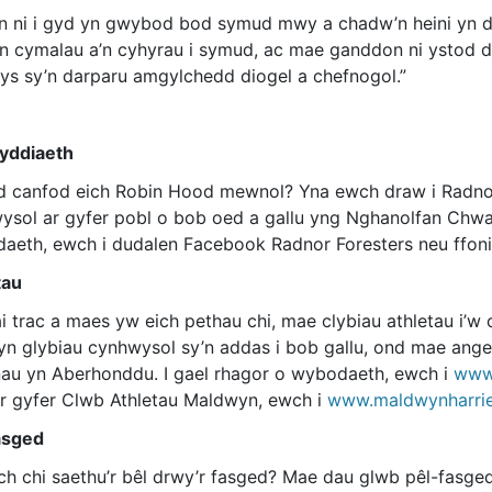
n ni i gyd yn gwybod bod symud mwy a chadw’n heini yn dd
n cymalau a’n cyhyrau i symud, ac mae ganddon ni ystod 
s sy’n darparu amgylchedd diogel a chefnogol.”
yddiaeth
 canfod eich Robin Hood mewnol? Yna ewch draw i Radnor 
ysol ar gyfer pobl o bob oed a gallu yng Nghanolfan Chwar
aeth, ewch i dudalen Facebook Radnor Foresters neu ffon
tau
i trac a maes yw eich pethau chi, mae clybiau athletau i’w
n glybiau cynhwysol sy’n addas i bob gallu, ond mae angen 
nau yn Aberhonddu. I gael rhagor o wybodaeth, ewch i
www.
Ar gyfer Clwb Athletau Maldwyn, ewch i
www.maldwynharrie
asged
ch chi saethu’r bêl drwy’r fasged? Mae dau glwb pêl-fasg