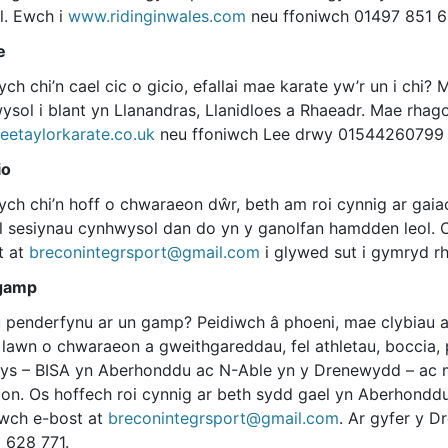
l. Ewch i
www.ridinginwales.com
neu ffoniwch 01497 851 6
e
ch chi’n cael cic o gicio, efallai mae karate yw’r un i chi?
ysol i blant yn Llanandras, Llanidloes a Rhaeadr. Mae rhag
eetaylorkarate.co.uk
neu ffoniwch Lee drwy 01544260799
io
ych chi’n hoff o chwaraeon dŵr, beth am roi cynnig ar gai
l sesiynau cynhwysol dan do yn y ganolfan hamdden leol.
t at
breconintegrsport@gmail.com
i glywed sut i gymryd rh
gamp
 penderfynu ar un gamp? Peidiwch â phoeni, mae clybiau am
 lawn o chwaraeon a gweithgareddau, fel athletau, boccia,
s – BISA yn Aberhonddu ac N-Able yn y Drenewydd – ac ma
ion. Os hoffech roi cynnig ar beth sydd gael yn Aberhondd
wch e-bost at
breconintegrsport@gmail.com
. Ar gyfer y 
 628 771.