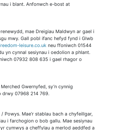
au i blant. Anfonwch e-bost at
Drenewydd, mae Dreigiau Maldwyn ar gael i
gu mwy. Gall pobl ifanc hefyd fynd i Glwb
reedom-leisure.co.uk
neu ffoniwch 01544
yn cynnal sesiynau i oedolion a phlant.
niwch 07932 808 635 i gael rhagor o
ol Merched Gwernyfed, sy’n cynnig
wb drwy 07968 214 769.
 Powys. Mae’r stablau bach a chyfeillgar,
iau i farchogion o bob gallu. Mae sesiynau
wyr cymwys a cheffylau a merlod aeddfed a