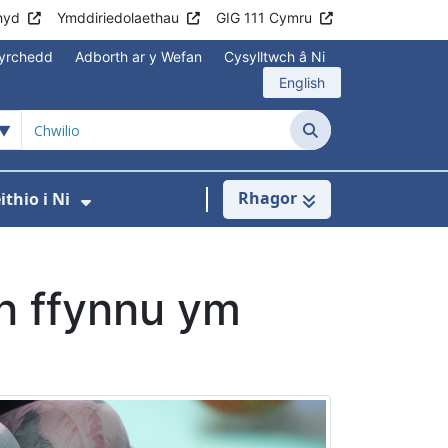
hyd
Ymddiriedolaethau
GIG 111 Cymru
yrchedd
Adborth ar y Wefan
Cysylltwch â Ni
English
Chwilio
Rhagor
thio i Ni
annau
Gwasanaethau
 isddewislen ar gyfer Aros yn Iach
Dangos isddewislen ar gyfer Gweith
n ffynnu ym