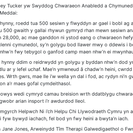
ley Tucker yw Swyddog Chwaraeon Anabledd a Chymunedau
 Meddai:
 hynny, roedd tua 500 sesiwn y flwyddyn ar gael i bobl a
u 500 gwaith y gallai rhywun gymryd rhan mewn sesiwn ana
n 28,000, ac mae ganddon ni ystod eang o chwaraeon hefyd
glenni cymunedol, sy’n golygu bod llawer mwy o ddewis i bob
nhw’n fwy tebygol o ganfod camp maen nhw’n ei mwynhau
 hynny ddim o reidrwydd yn golygu y byddan nhw’n dod yn
dlu ar y lefel uchaf. Mae’n ymwneud â chadw’n heini, cwrd
les. Wrth gwrs, mae lle i’w wella yn dal i fod, ac rydyn ni’
ion a’r maes gofal cymdeithasol.
owys wedi cymryd camau breision wrth ddatblygu chwaraeo
 gwobr arian insport i’r awdurdod lleol.
mgyrch Helpwch Ni i’ch Helpu Chi Llywodraeth Cymru yn a
i fyw bywyd iachach, fel bod yn fwy heini a bwyta’n iach.
a Jane Jones, Arweinydd Tîm Therapi Galwedigaethol o F