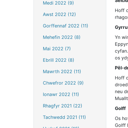
Seicl
Medi 2022 (9)
Hoff 
Awst 2022 (12)
rhago
Gorffennaf 2022 (11)
Gyrru
Mehefin 2022 (8)
Yn wi
Eppyn
Mai 2022 (7)
cyfan
os ydy
Ebrill 2022 (8)
Pêl-d
Mawrth 2022 (11)
Hoff 
Chwefror 2022 (9)
droed
neu d
Ionawr 2022 (11)
Muall
Rhagfyr 2021 (22)
Golff
Tachwedd 2021 (11)
Os ho
Golff