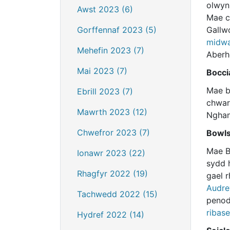
olwyn
Awst 2023 (6)
Mae c
Gorffennaf 2023 (5)
Gallw
midwa
Mehefin 2023 (7)
Aberh
Mai 2023 (7)
Bocci
Mae b
Ebrill 2023 (7)
chwar
Mawrth 2023 (12)
Nghan
Chwefror 2023 (7)
Bowl
Mae B
Ionawr 2023 (22)
sydd 
Rhagfyr 2022 (19)
gael 
Audre
Tachwedd 2022 (15)
penod
ribas
Hydref 2022 (14)