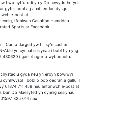
hw hwb hyfforddi yn y Drenewydd hefyd.
r gyfer pobl ag anableddau dysgu.
nwch e-bost at
rbennig, ffoniwch Canolfan Hamdden
rated Sports ar Facebook.
l. Camp darged yw hi, sy’n cael ei
-Able yn cynnal sesiynau i bobl hŷn yng
 430620 i gael rhagor o wybodaeth.
 chystadlu gyda neu yn erbyn bowlwyr
 cynhwysol i bobl o bob oedran a gallu. I
wy 01874 711 458 neu anfonwch e-bost at
wls Dan Do Maesyfed yn cynnig sesiynau
 01597 825 014 neu