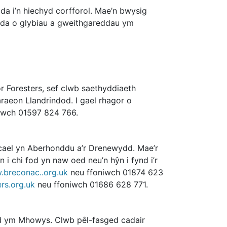
a i’n hiechyd corfforol. Mae’n bwysig
dda o glybiau a gweithgareddau ym
Foresters, sef clwb saethyddiaeth
aeon Llandrindod. I gael rhagor o
iwch 01597 824 766.
 cael yn Aberhonddu a’r Drenewydd. Mae’r
i chi fod yn naw oed neu’n hŷn i fynd i’r
breconac..org.uk
neu ffoniwch 01874 623
rs.org.uk
neu ffoniwch 01686 628 771.
ed ym Mhowys. Clwb pêl-fasged cadair