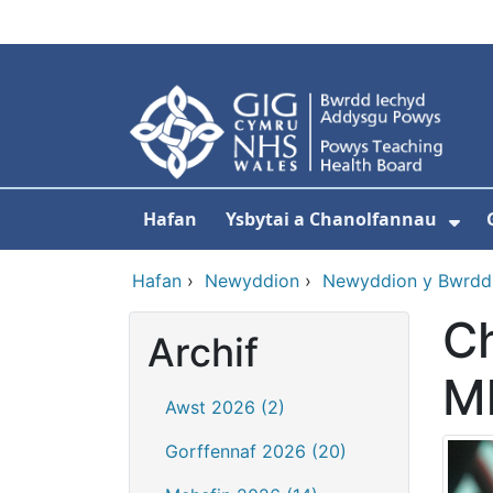
Neidio i'r prif gynnwy
Hafan
Ysbytai a Chanolfannau
Dan
Hafan
›
Newyddion
›
Newyddion y Bwrdd
C
Archif
M
Awst 2026 (2)
Gorffennaf 2026 (20)