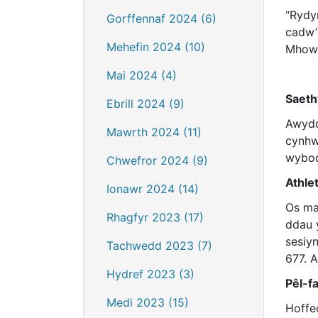
“Rydy
Gorffennaf 2024 (6)
cadw’
Mehefin 2024 (10)
Mhowy
Mai 2024 (4)
Saeth
Ebrill 2024 (9)
Awydd
Mawrth 2024 (11)
cynhw
wybod
Chwefror 2024 (9)
Athle
Ionawr 2024 (14)
Os ma
Rhagfyr 2023 (17)
ddau y
sesiy
Tachwedd 2023 (7)
677. 
Hydref 2023 (3)
Pêl-f
Medi 2023 (15)
Hoffe