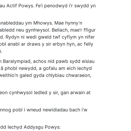
 Actif Powys. Fe’i penodwyd i’r swydd yn
g anableddau ym Mhowys. Mae hynny’n
bledd neu gynhwysol. Bellach, mae’r ffigur
. Rydyn ni wedi gweld twf cyflym yn nifer
l anabl ar draws y sir erbyn hyn, ac felly
.
 Baralympiad, achos nid pawb sydd eisiau
d â phobl newydd, a gofalu am eich iechyd
n gweithio’n galed gyda chlybiau chwaraeon,
n cynhwysol ledled y sir, gan arwain at
nnog pobl i wneud newidiadau bach i’w
wrdd Iechyd Addysgu Powys: