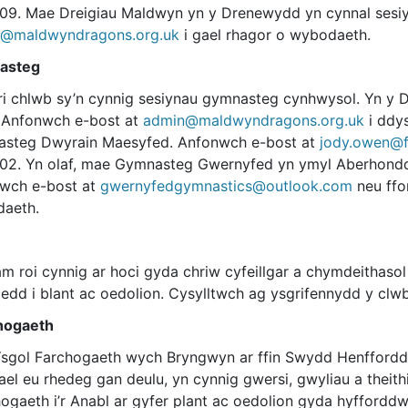
09. Mae Dreigiau Maldwyn yn y Drenewydd yn cynnal sesiyn
@maldwyndragons.org.uk
i gael rhagor o wybodaeth.
asteg
ri chlwb sy’n cynnig sesiynau gymnasteg cynhwysol. Yn y 
. Anfonwch e-bost at
admin@maldwyndragons.org.uk
i ddys
steg Dwyrain Maesyfed. Anfonwch e-bost at
jody.owen@f
02. Yn olaf, mae Gymnasteg Gwernyfed yn ymyl Aberhonddu 
wch e-bost at
gwernyfedgymnastics@outlook.com
neu ffo
aeth.
am roi cynnig ar hoci gyda chriw cyfeillgar a chymdeithas
oedd i blant ac oedolion. Cysylltwch ag ysgrifennydd y cl
hogaeth
sgol Farchogaeth wych Bryngwyn ar ffin Swydd Henffordd /
ael eu rhedeg gan deulu, yn cynnig gwersi, gwyliau a theith
ogaeth i’r Anabl ar gyfer plant ac oedolion gyda hyffordd