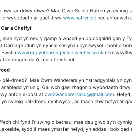
o
o hwyl ar ddwy olwyn? Mae Clwb Seiclo Hafren yn cynnig s
r o wybodaeth ar gael drwy
www.hafren.cc
neu anfonwch e
 Car a Cheffyl
r, mae hyd yn oed y gamp a wnaed yn boblogaidd gan y Ty
t Carriage Club yn cynnal sesiynau cynhwysol i bobl o bob
. Ewch i
www.eppyntcarriageclub.weebly.co.uk
neu cysylltw
 hi’n ddigon da i’r teulu brenhinol...
roed
o bêl-droed? Mae Cwm Wanderers yn Ystradgynlais yn cyn
 anabledd yn unig. Gallwch gael rhagor o wybodaeth drw
rwy anfon e-bost at
cwmwanderersasd@gmail.com
. Hefyd
t yn cynnig pêl-droed cynhwysol, ac maen nhw hefyd ar ga
ffech chi fynd i’r swing o bethau, mae dau glwb sy’n cyn
 Lakeside, sydd â maes ymarfer hefyd, yn addas i bob oed