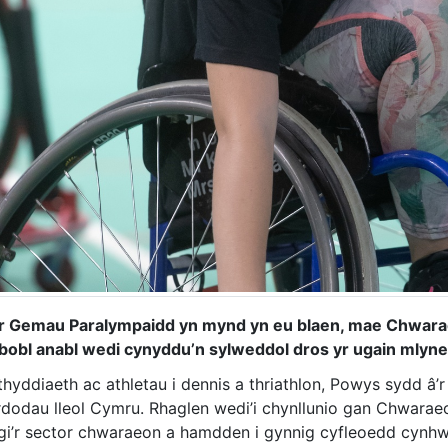
r Gemau Paralympaidd yn mynd yn eu blaen, mae Chwara
 i bobl anabl wedi cynyddu’n sylweddol dros yr ugain mlyn
hyddiaeth ac athletau i dennis a thriathlon, Powys sydd â’r n
dodau lleol Cymru. Rhaglen wedi’i chynllunio gan Chwarae
gi’r sector chwaraeon a hamdden i gynnig cyfleoedd cynhw