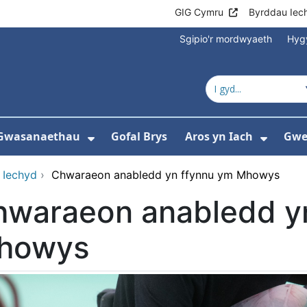
GIG Cymru
Byrddau Iec
Sgipio'r mordwyaeth
Hyg
Gwasanaethau
Gofal Brys
Aros yn Iach
Gwei
gos isddewislen ar gyfer Ysbytai a Chanolf
Dangos isddewislen ar gyfer 
Dangos
 Iechyd
›
Chwaraeon anabledd yn ffynnu ym Mhowys
hwaraeon anabledd y
howys