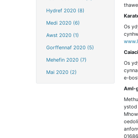
thawe
Hydref 2020 (8)
Karat
Medi 2020 (6)
Os ydy
cynhw
Awst 2020 (1)
www.l
Gorffennaf 2020 (5)
Caiac
Mehefin 2020 (7)
Os yd
cynna
Mai 2020 (2)
e-bos
Aml-
Methu
ystod
Mhowy
oedol
anfon
01686