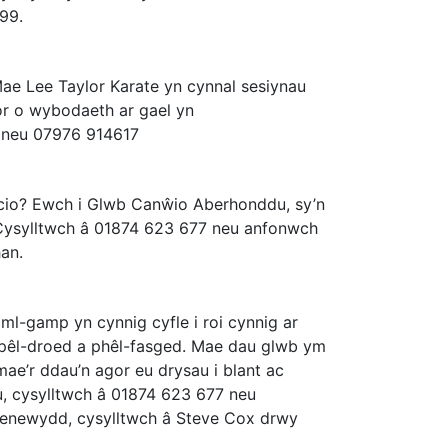
99.
 Mae Lee Taylor Karate yn cynnal sesiynau
or o wybodaeth ar gael yn
 neu 07976 914617
acio? Ewch i Glwb Canŵio Aberhonddu, sy’n
 Cysylltwch â 01874 623 677 neu anfonwch
an.
l-gamp yn cynnig cyfle i roi cynnig ar
 pêl-droed a phêl-fasged. Mae dau glwb ym
e’r ddau’n agor eu drysau i blant ac
u, cysylltwch â 01874 623 677 neu
Drenewydd, cysylltwch â Steve Cox drwy