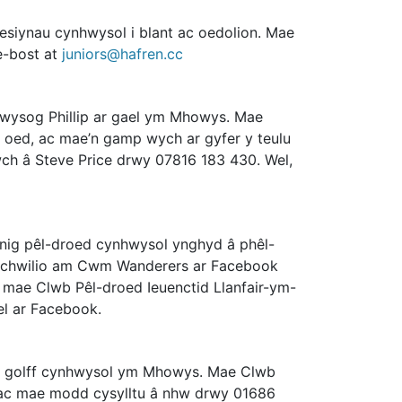
esiynau cynhwysol i blant ac oedolion. Mae
-bost at
juniors@hafren.cc
wysog Phillip ar gael ym Mhowys. Mae
 oed, ac mae’n gamp wych ar gyfer y teulu
ch â Steve Price drwy 07816 183 430. Wel,
nig pêl-droed cynhwysol ynghyd â phêl-
y chwilio am Cwm Wanderers ar Facebook
, mae Clwb Pêl-droed Ieuenctid Llanfair-ym-
el ar Facebook.
nig golff cynhwysol ym Mhowys. Mae Clwb
 ac mae modd cysylltu â nhw drwy 01686