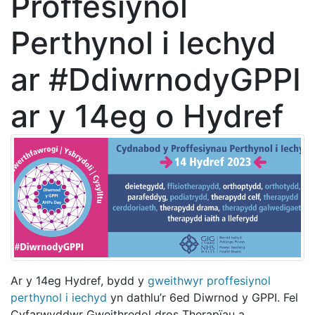
Proffesiynol
Perthynol i Iechyd
ar #DdiwrnodyGPPI
ar y 14eg o Hydref
Ar y 14eg Hydref, bydd y
gweithwyr proffesiynol
perthynol i iechyd
yn dathlu’r 6ed Diwrnod y GPPI. Fel
Cyfarwyddwr Gweithredol dros Therapïau a