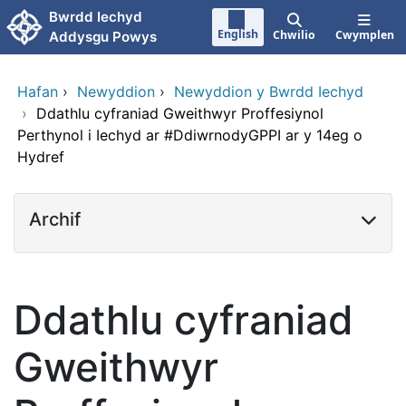
Neidio i'r prif gynnwy
Bwrdd Iechyd
English
Chwilio
Cwymplen
Addysgu Powys
Hafan
›
Newyddion
›
Newyddion y Bwrdd Iechyd
›
Ddathlu cyfraniad Gweithwyr Proffesiynol
Perthynol i Iechyd ar #DdiwrnodyGPPI ar y 14eg o
Hydref
Archif
Ddathlu cyfraniad
Gweithwyr