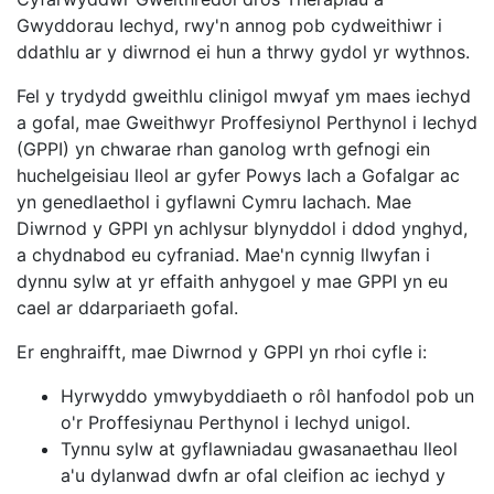
Gwyddorau Iechyd, rwy'n annog pob cydweithiwr i
ddathlu ar y diwrnod ei hun a thrwy gydol yr wythnos.
Fel y trydydd gweithlu clinigol mwyaf ym maes iechyd
a gofal, mae Gweithwyr Proffesiynol Perthynol i Iechyd
(GPPI) yn chwarae rhan ganolog wrth gefnogi ein
huchelgeisiau lleol ar gyfer Powys Iach a Gofalgar ac
yn genedlaethol i gyflawni Cymru Iachach. Mae
Diwrnod y GPPI yn achlysur blynyddol i ddod ynghyd,
a chydnabod eu cyfraniad. Mae'n cynnig llwyfan i
dynnu sylw at yr effaith anhygoel y mae GPPI yn eu
cael ar ddarpariaeth gofal.
Er enghraifft, mae Diwrnod y GPPI yn rhoi cyfle i:
Hyrwyddo ymwybyddiaeth o rôl hanfodol pob un
o'r Proffesiynau Perthynol i Iechyd unigol.
Tynnu sylw at gyflawniadau gwasanaethau lleol
a'u dylanwad dwfn ar ofal cleifion ac iechyd y