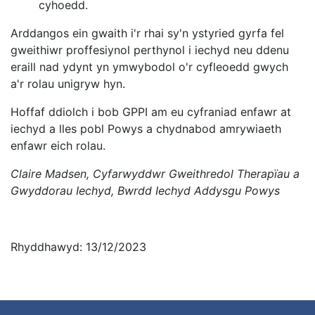
cyhoedd.
Arddangos ein gwaith i'r rhai sy'n ystyried gyrfa fel
gweithiwr proffesiynol perthynol i iechyd neu ddenu
eraill nad ydynt yn ymwybodol o'r cyfleoedd gwych
a'r rolau unigryw hyn.
Hoffaf ddiolch i bob GPPI am eu cyfraniad enfawr at
iechyd a lles pobl Powys a chydnabod amrywiaeth
enfawr eich rolau.
Claire Madsen, Cyfarwyddwr Gweithredol Therapïau a
Gwyddorau Iechyd, Bwrdd Iechyd Addysgu Powys
Rhyddhawyd: 13/12/2023