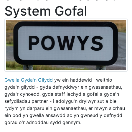
System Gofal
Gwella Gyda'n Gilydd
yw ein haddewid i weithio
gyda'n gilydd - gyda defnyddwyr ein gwasanaethau,
gyda'r cyhoedd, gyda staff iechyd a gofal a gyda'n
sefydliadau partner - i adolygu'n drylwyr sut a ble
rydym yn darparu ein gwasanaethau, er mwyn sicrhau
ein bod yn gwella ansawdd ac yn gwneud y defnydd
gorau o'r adnoddau sydd gennym.