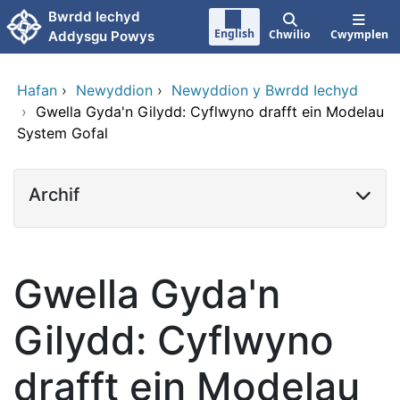
Neidio i'r prif gynnwy
Bwrdd Iechyd
English
Chwilio
Cwymplen
Addysgu Powys
Hafan
›
Newyddion
›
Newyddion y Bwrdd Iechyd
›
Gwella Gyda'n Gilydd: Cyflwyno drafft ein Modelau
System Gofal
Archif
Gwella Gyda'n
Gilydd: Cyflwyno
drafft ein Modelau