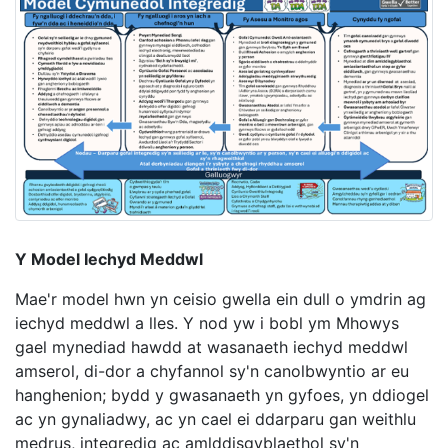
Y Model Iechyd Meddwl
Mae'r model hwn yn ceisio gwella ein dull o ymdrin ag
iechyd meddwl a lles. Y nod yw i bobl ym Mhowys
gael mynediad hawdd at wasanaeth iechyd meddwl
amserol, di-dor a chyfannol sy'n canolbwyntio ar eu
hanghenion; bydd y gwasanaeth yn gyfoes, yn ddiogel
ac yn gynaliadwy, ac yn cael ei ddarparu gan weithlu
medrus, integredig ac amlddisgyblaethol sy'n