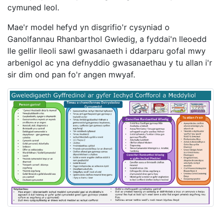
cymuned leol.
Mae'r model hefyd yn disgrifio'r cysyniad o
Ganolfannau Rhanbarthol Gwledig, a fyddai'n lleoedd
lle gellir lleoli sawl gwasanaeth i ddarparu gofal mwy
arbenigol ac yna defnyddio gwasanaethau y tu allan i'r
sir dim ond pan fo'r angen mwyaf.