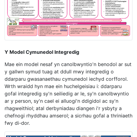
Y Model Cymunedol Integredig
Mae ein model nesaf yn canolbwyntio'n benodol ar sut
y gallwn symud tuag at ddull mwy integredig o
ddarparu gwasanaethau cymunedol iechyd corfforol.
Wrth wraidd hyn mae ein huchelgeisiau i: ddarparu
gofal integredig sy'n seiliedig ar le, sy'n canolbwyntio
ar y person, sy'n cael ei alluogi'n ddigidol ac sy'n
rhagweithiol; atal derbyniadau diangen i'r ysbyty a
chefnogi rhyddhau amserol; a sicrhau gofal a thriniaeth
fwy di-dor.