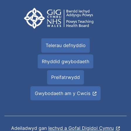
Telerau defnyddio
Rhyddid gwybodaeth
Preifatrwydd
Gwybodaeth am y Cwcis
Adeiladwyd gan
Iechyd a Gofal Digidol Cymru