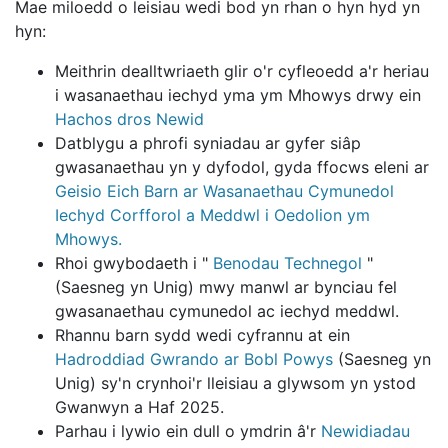
Mae miloedd o leisiau wedi bod yn rhan o hyn hyd yn
hyn:
Meithrin dealltwriaeth glir o'r cyfleoedd a'r heriau
i wasanaethau iechyd yma ym Mhowys drwy ein
Hachos dros Newid
Datblygu a phrofi syniadau ar gyfer siâp
gwasanaethau yn y dyfodol, gyda ffocws eleni ar
Geisio Eich Barn ar Wasanaethau Cymunedol
Iechyd Corfforol a Meddwl i Oedolion ym
Mhowys.
Rhoi gwybodaeth i "
Benodau Technegol
"
(Saesneg yn Unig) mwy manwl ar bynciau fel
gwasanaethau cymunedol ac iechyd meddwl.
Rhannu barn sydd wedi cyfrannu at ein
Hadroddiad Gwrando ar Bobl Powys
(Saesneg yn
Unig) sy'n crynhoi'r lleisiau a glywsom yn ystod
Gwanwyn a Haf 2025.
Parhau i lywio ein dull o ymdrin â'r
Newidiadau