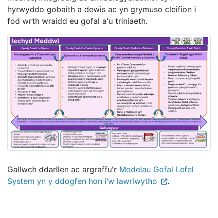
hyrwyddo gobaith a dewis ac yn grymuso cleifion i
fod wrth wraidd eu gofal a'u triniaeth.
Gallwch ddarllen ac argraffu'r
Modelau Gofal Lefel
System yn y ddogfen hon i’w lawrlwytho
.