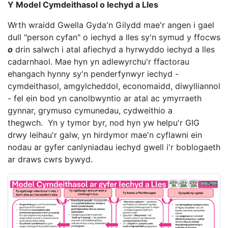
Y Model Cymdeithasol o Iechyd a Lles
Wrth wraidd Gwella Gyda'n Gilydd mae'r angen i gael
dull "person cyfan" o iechyd a lles sy'n symud y ffocws
o
drin salwch i atal afiechyd a hyrwyddo iechyd a lles
cadarnhaol. Mae hyn yn adlewyrchu'r ffactorau
ehangach hynny sy'n penderfynwyr iechyd -
cymdeithasol, amgylcheddol, economaidd, diwylliannol
- fel ein bod yn canolbwyntio ar atal ac ymyrraeth
gynnar, grymuso cymunedau, cydweithio a
thegwch. Yn y tymor byr, nod hyn yw helpu'r GIG
drwy leihau'r galw, yn hirdymor mae'n cyflawni ein
nodau ar gyfer canlyniadau iechyd gwell i'r boblogaeth
ar draws cwrs bywyd.