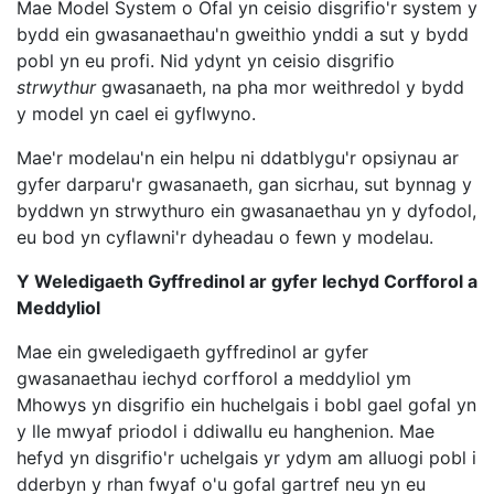
Mae Model System o Ofal yn ceisio disgrifio'r system y
bydd ein gwasanaethau'n gweithio ynddi a sut y bydd
pobl yn eu profi. Nid ydynt yn ceisio disgrifio
strwythur
gwasanaeth, na pha mor weithredol y bydd
y model yn cael ei gyflwyno.
Mae'r modelau'n ein helpu ni ddatblygu'r opsiynau ar
gyfer darparu'r gwasanaeth, gan sicrhau, sut bynnag y
byddwn yn strwythuro ein gwasanaethau yn y dyfodol,
eu bod yn cyflawni'r dyheadau o fewn y modelau.
Y Weledigaeth Gyffredinol ar gyfer Iechyd Corfforol a
Meddyliol
Mae ein gweledigaeth gyffredinol ar gyfer
gwasanaethau iechyd corfforol a meddyliol ym
Mhowys yn disgrifio ein huchelgais i bobl gael gofal yn
y lle mwyaf priodol i ddiwallu eu hanghenion. Mae
hefyd yn disgrifio'r uchelgais yr ydym am alluogi pobl i
dderbyn y rhan fwyaf o'u gofal gartref neu yn eu