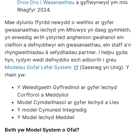
Dros Dro i Wasanaethau
a gyflwynwyd ym mis
Rhagfyr 2024.
Mae dylunio ffyrdd newydd o weithio ar gyfer
gwasanaethau iechyd ym Mhowys yn dasg gymhleth,
yn enwedig wrth ystyried anghenion gwahanol ein
cleifion a defnyddwyr ein gwasanaethau, ein staff a'n
rhyngweithiadau â sefydliadau partner. I helpu gyda
hyn, rydym wedi defnyddio eich adborth i greu
Modelau Gofal Lefel System
(Saesneg yn Unig). Y
rhain yw:
Y Weledigaeth Gyffredinol ar gyfer Iechyd
Corfforol a Meddyliol
Model Cymdeithasol ar gyfer Iechyd a Lles
Y model Cymuned Integredig
Y Model Iechyd Meddwl
Beth yw Model System o Ofal?