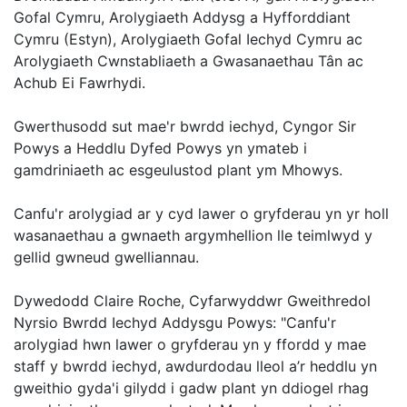
Gofal Cymru, Arolygiaeth Addysg a Hyfforddiant
Cymru (Estyn), Arolygiaeth Gofal Iechyd Cymru ac
Arolygiaeth Cwnstabliaeth a Gwasanaethau Tân ac
Achub Ei Fawrhydi.
Gwerthusodd sut mae'r bwrdd iechyd, Cyngor Sir
Powys a Heddlu Dyfed Powys yn ymateb i
gamdriniaeth ac esgeulustod plant ym Mhowys.
Canfu'r arolygiad ar y cyd lawer o gryfderau yn yr holl
wasanaethau a gwnaeth argymhellion lle teimlwyd y
gellid gwneud gwelliannau.
Dywedodd Claire Roche, Cyfarwyddwr Gweithredol
Nyrsio Bwrdd Iechyd Addysgu Powys: "Canfu'r
arolygiad hwn lawer o gryfderau yn y ffordd y mae
staff y bwrdd iechyd, awdurdodau lleol a’r heddlu yn
gweithio gyda'i gilydd i gadw plant yn ddiogel rhag