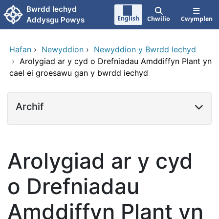
Neidio i'r prif gynnwy
Bwrdd Iechyd
English
Chwilio
Cwymplen
Addysgu Powys
Hafan
›
Newyddion
›
Newyddion y Bwrdd Iechyd
›
Arolygiad ar y cyd o Drefniadau Amddiffyn Plant yn
cael ei groesawu gan y bwrdd iechyd
Archif
Arolygiad ar y cyd
o Drefniadau
Amddiffyn Plant yn