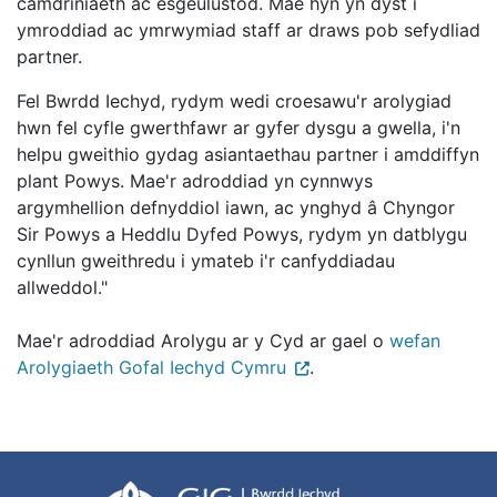
camdriniaeth ac esgeulustod. Mae hyn yn dyst i
ymroddiad ac ymrwymiad staff ar draws pob sefydliad
partner.
Fel Bwrdd Iechyd, rydym wedi croesawu'r arolygiad
hwn fel cyfle gwerthfawr ar gyfer dysgu a gwella, i'n
helpu gweithio gydag asiantaethau partner i amddiffyn
plant Powys. Mae'r adroddiad yn cynnwys
argymhellion defnyddiol iawn, ac ynghyd â Chyngor
Sir Powys a Heddlu Dyfed Powys, rydym yn datblygu
cynllun gweithredu i ymateb i'r canfyddiadau
allweddol."
Mae'r adroddiad Arolygu ar y Cyd ar gael o
wefan
Arolygiaeth Gofal Iechyd Cymru
.