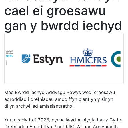
cael ei groesawu
gan y bwrdd iechyd
Mae Bwrdd Iechyd Addysgu Powys wedi croesawu
adroddiad i drefniadau amddiffyn plant yn y sir yn
dilyn archwiliad amlasiantaethol.
Ym mis Hydref 2023, cynhaliwyd Arolygiad ar y Cyd o
Drefniadau Amddiffyn Plant (JICPA) gan Arolygiaeth