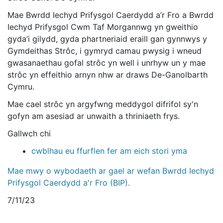
Mae Bwrdd Iechyd Prifysgol Caerdydd a’r Fro a Bwrdd
Iechyd Prifysgol Cwm Taf Morgannwg yn gweithio
gyda’i gilydd, gyda phartneriaid eraill gan gynnwys y
Gymdeithas Strôc, i gymryd camau pwysig i wneud
gwasanaethau gofal strôc yn well i unrhyw un y mae
strôc yn effeithio arnyn nhw ar draws De-Ganolbarth
Cymru.
Mae cael strôc yn argyfwng meddygol difrifol sy'n
gofyn am asesiad ar unwaith a thriniaeth frys.
Gallwch chi
cwblhau eu ffurflen fer am eich stori yma
Mae mwy o wybodaeth ar gael ar wefan Bwrdd Iechyd
Prifysgol Caerdydd a'r Fro (BIP).
7/11/23