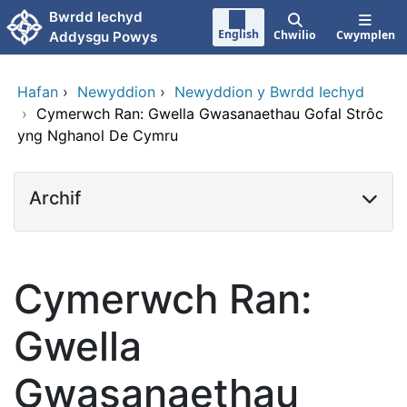
Neidio i'r prif gynnwy
Bwrdd Iechyd
English
Chwilio
Cwymplen
Addysgu Powys
Hafan
›
Newyddion
›
Newyddion y Bwrdd Iechyd
›
Cymerwch Ran: Gwella Gwasanaethau Gofal Strôc
yng Nghanol De Cymru
Archif
Cymerwch Ran:
Gwella
Gwasanaethau