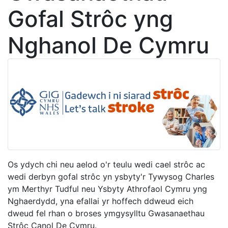
Gofal Strôc yng
Nghanol De Cymru
Os ydych chi neu aelod o'r teulu wedi cael strôc ac
wedi derbyn gofal strôc yn ysbyty'r Tywysog Charles
ym Merthyr Tudful neu Ysbyty Athrofaol Cymru yng
Nghaerdydd, yna efallai yr hoffech ddweud eich
dweud fel rhan o broses ymgysylltu Gwasanaethau
Strôc Canol De Cymru.